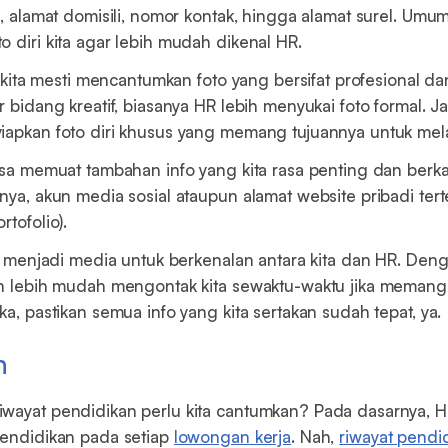
a, alamat domisili, nomor kontak, hingga alamat surel. Umum
o diri kita agar lebih mudah dikenal HR.
i, kita mesti mencantumkan foto yang bersifat profesional da
r bidang kreatif, biasanya HR lebih menyukai foto formal. Ja
iapkan foto diri khusus yang memang tujuannya untuk mela
bisa memuat tambahan info yang kita rasa penting dan berk
nya, akun media sosial ataupun alamat website pribadi terten
rtofolio).
iri menjadi media untuk berkenalan antara kita dan HR. De
un lebih mudah mengontak kita sewaktu-waktu jika memang 
ka, pastikan semua info yang kita sertakan sudah tepat, ya.
n
iwayat pendidikan perlu kita cantumkan? Pada dasarnya, 
pendidikan pada setiap
lowongan kerja
. Nah,
riwayat pendi