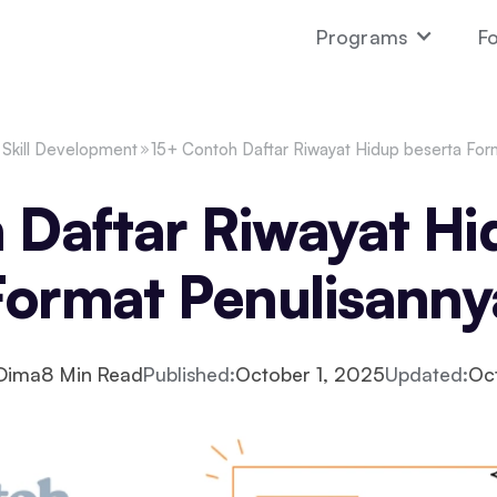
Programs
Fo
Skill Development
15+ Contoh Daftar Riwayat Hidup beserta For
 Daftar Riwayat Hi
Format Penulisanny
 Dima
8
Min Read
Published:
October 1, 2025
Updated:
Oc