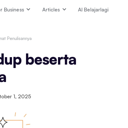
r Business
Articles
AI Belajarlagi
mat Penulisannya
dup beserta
a
tober 1, 2025