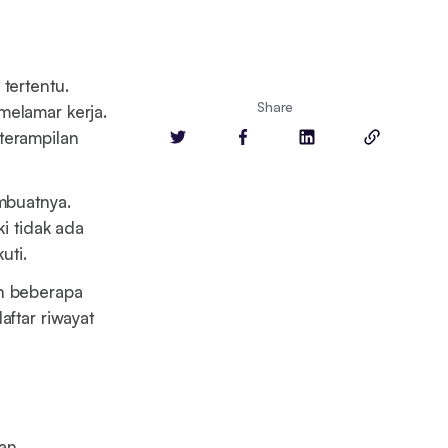
tertentu.
Share
melamar kerja.
terampilan
embuatnya.
ki tidak ada
uti.
an beberapa
aftar riwayat
dan