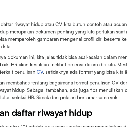
aftar riwayat hidup atau CV, kita butuh contoh atau acuan 
hidup merupakan dokumen penting yang kita perlukan saat 
bisa memperoleh gambaran mengenai profil diri beserta ke
kita.
ya dokumen ini, kita jelas tidak bisa asal-asalan dalam m
ik, HR akan kesulitan melihat potensi dalam diri kita. Mes
terkait penulisan
CV
, setidaknya ada format yang bisa kita ik
i akan membahas tentang bagaimana format penulisan CV d
iwayat hidup. Sebagai tambahan, ada juga tips menuliskan d
 lolos seleksi HR. Simak dan pelajari bersama-sama yuk!
an daftar riwayat hidup
hidup atau CV adalah dokumen singkat yang menjelaskan 