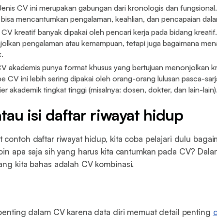
enis CV ini merupakan gabungan dari kronologis dan fungsional. I
a bisa mencantumkan pengalaman, keahlian, dan pencapaian dala
CV kreatif banyak dipakai oleh pencari kerja pada bidang kreatif
olkan pengalaman atau kemampuan, tetapi juga bagaimana men
k.
V akademis punya format khusus yang bertujuan menonjolkan kr
e CV ini lebih sering dipakai oleh orang-orang lulusan pasca-sar
er akademik tingkat tinggi (misalnya: dosen, dokter, dan lain-lain)
tau isi daftar riwayat hidup
 contoh daftar riwayat hidup, kita coba pelajari dulu baga
oin apa saja sih yang harus kita cantumkan pada CV? Dalam 
ang kita bahas adalah CV kombinasi.
 penting dalam CV karena data diri memuat detail penting
d