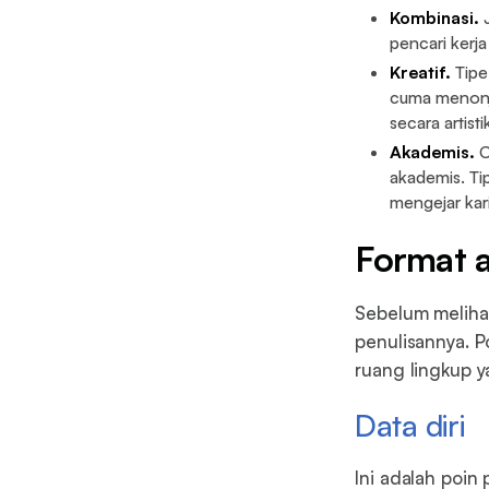
Kombinasi.
J
pencari kerj
Kreatif.
Tipe 
cuma menonj
secara artisti
Akademis.
C
akademis. Tip
mengejar kari
Format a
Sebelum melihat
penulisannya. P
ruang lingkup y
Data diri
Ini adalah poin