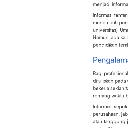
menjadi informas
Informasi tenta
menempuh pendid
universitas). U
Namun, ada kal
pendidikan tera
Pengalama
Bagi profesiona
dituliskan pada
bekerja sekian
rentang waktu b
Informasi seput
perusahaan, jaba
atau tanggung 