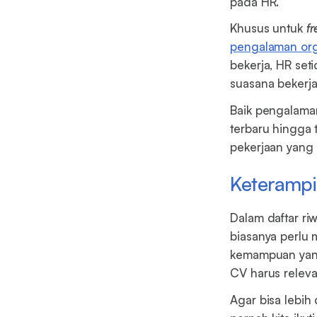
pada HR.
Khusus untuk
fr
pengalaman org
bekerja, HR set
suasana bekerja
Baik pengalaman
terbaru hingga 
pekerjaan yang k
Keteramp
Dalam daftar ri
biasanya perlu 
kemampuan yang
CV harus relev
Agar bisa lebih