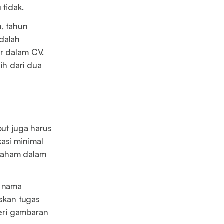
 tidak.
h, tahun
dalah
ir dalam CV.
ih dari dua
but juga harus
asi minimal
 paham dalam
n nama
iskan tugas
eri gambaran