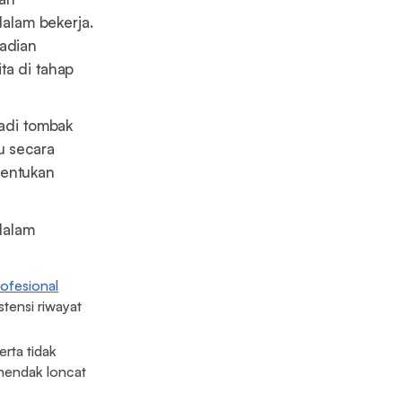
alam bekerja.
badian
ta di tahap
jadi tombak
u secara
nentukan
dalam
ofesional
stensi riwayat
erta tidak
 hendak loncat