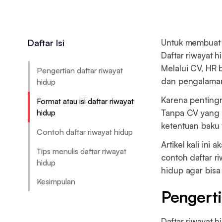
Daftar Isi
Untuk membuat d
Daftar riwayat 
Melalui CV, HR 
Pengertian daftar riwayat
dan pengalaman 
hidup
Karena pentingn
Format atau isi daftar riwayat
hidup
Tanpa CV yang ba
ketentuan baku 
Contoh daftar riwayat hidup
Artikel kali in
Tips menulis daftar riwayat
contoh daftar r
hidup
hidup agar bisa
Kesimpulan
Pengerti
Daftar riwayat 