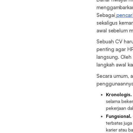
menggambarkan 
Sebagai
pencari
sekaligus kemam
awal sebelum ma
Sebuah CV harus
penting agar HR
langsung. Oleh 
langkah awal kar
Secara umum, a
penggunaannya
Kronologis.
selama bekerj
pekerjaan da
Fungsional.
terbatas jug
karier atau b