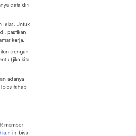
nya data diri
n jelas. Untuk
di, pastikan
mar kerja.
aitan dengan
tu (jika kita
ngan adanya
lolos tahap
HR memberi
dikan
ini bisa