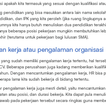
i apakah kita termasuk yang sesuai dengan kualifikasi atau
ng pendidikan yang bisa masukkan antara lain nama sekola
ikan, dan IPK yang kita peroleh (jika ruang lingkupnya a
mumnya kita hanya butuh menuliskan dua pendidikan terakh
anya beberapa posisi pekerjaan mungkin membutuhkan leb
khir (terutama untuk pekerjaan bagi lulusan SMA).
n kerja atau pengalaman organisasi
l yang sudah memiliki pengalaman kerja tertentu, hal terse
 CV. Beberapa perusahaan juga kadang memberikan kualifik
 tahun. Dengan mencantumkan pengalaman kerja, HR bisa
erapa lama kita sudah bekerja di bidang tertentu.
ar pengalaman kerja juga mesti detail, yaitu mencantumka
tan atau posisi, dan durasi bekerja. Kita dapat pula menul
jawab pada pekerjaan tersebut secara ringkas guna memb