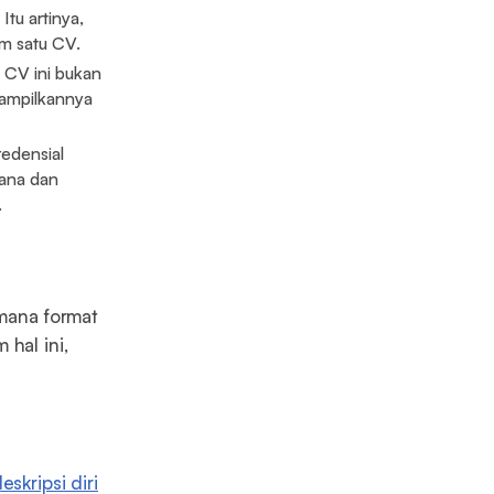
tu artinya,
m satu CV.
. CV ini bukan
ampilkannya
edensial
jana dan
.
imana format
hal ini,
eskripsi diri