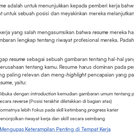
ume
adalah untuk menunjukkan kepada pemberi kerja bah
t untuk sebuah posisi dan meyakinkan mereka melanjutkan
 kerja yang salah mengasumsikan bahwa
resume
mereka ha
baran lengkap tentang riwayat profesional mereka. Padah
ggap
resume
sebagai sebuah gambaran tentang hal-hal ya
 perusahaan tentang kamu. Resume harus dominan pada p
ang paling relevan dan meng-
highlight
pencapaian yang pal
esume
, yaitu:
 Dibuka dengan
introduction
kemudian gambaran umum tentang 
secara
reverse
(Posisi terakhir diletakkan di bagian atas)
Formatnya lebih fokus pada skill ketimbang
progress
karier
enonjolkan riwayat kerja dan
skill
secara seimbang
Mengupas Keterampilan Penting di Tempat Kerja