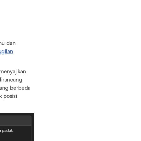
mu dan
gilan
menyajikan
dirancang
 yang berbeda
 posisi