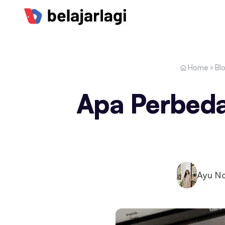
Home
Bl
Apa Perbed
Ayu No