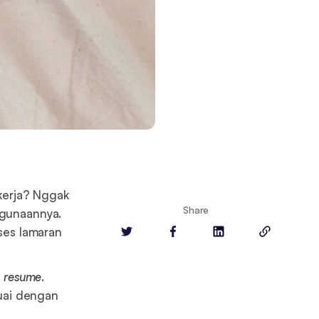
kerja? Nggak
Share
egunaannya.
ses lamaran
n
resume
.
ai dengan