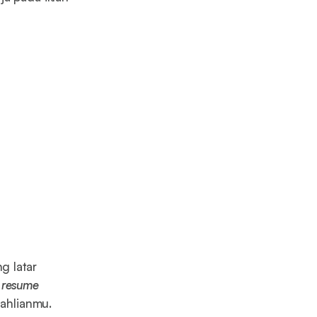
 latar
a
resume
eahlianmu.