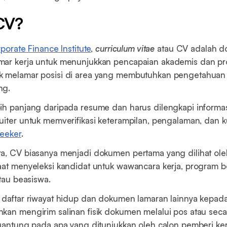
CV?
porate Finance Institute
,
curriculum vitae
atau CV adalah 
mar kerja untuk menunjukkan pencapaian akademis dan pro
k melamar posisi di area yang membutuhkan pengetahuan 
ng.
ih panjang daripada resume dan harus dilengkapi informa
uiter untuk memverifikasi keterampilan, pengalaman, dan kua
seeker
.
a, CV biasanya menjadi dokumen pertama yang dilihat ole
aat menyeleksi kandidat untuk wawancara kerja, program b
atau beasiswa.
 daftar riwayat hidup dan dokumen lamaran lainnya kepad
kan mengirim salinan fisik dokumen melalui pos atau secar
rgantung pada apa yang ditunjukkan oleh calon pemberi ker