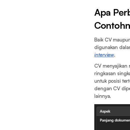
Apa Per
Contohn
Baik CV maupun
digunakan dal
interview
.
CV menyajikan 
ringkasan singk
untuk posisi te
dengan CV diper
lainnya.