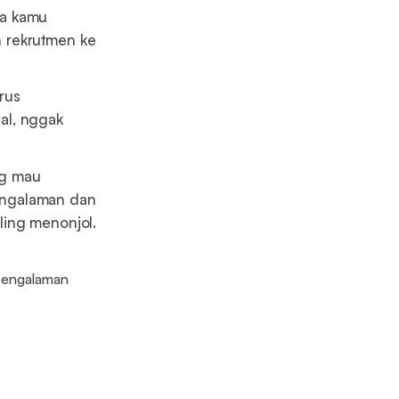
wa kamu
 rekrutmen ke
rus
al, nggak
ng mau
engalaman dan
ing menonjol.
pengalaman