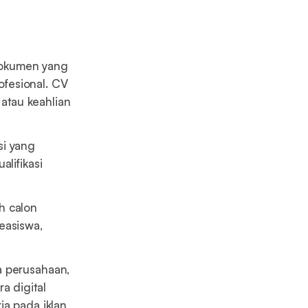
dokumen yang
fesional. CV
atau keahlian
si yang
lifikasi
h calon
easiswa,
a perusahaan,
a digital
ja pada iklan