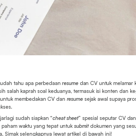
 sudah tahu apa perbedaan
resume
dan CV untuk melamar 
sih salah kaprah soal keduanya, termasuk isi konten dan k
t untuk membedakan CV dan
resume
sejak awal supaya pro
ukses.
lajarlagi sudah siapkan “
cheat sheet
” spesial seputar CV da
h paham waktu yang tepat untuk
submit
dokumen yang sesu
a, Simak selengkapnya lewat artikel di bawah ini!