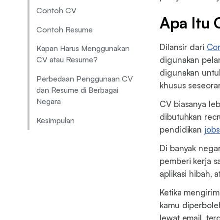
Contoh CV
Apa Itu 
Contoh Resume
Dilansir dari
Cor
Kapan Harus Menggunakan
digunakan pela
CV atau Resume?
digunakan untu
Perbedaan Penggunaan CV
khusus seseora
dan Resume di Berbagai
Negara
CV biasanya leb
dibutuhkan recr
Kesimpulan
pendidikan
job
Di banyak negar
pemberi kerja s
aplikasi hibah, 
Ketika mengirim
kamu diperboleh
lewat email, te