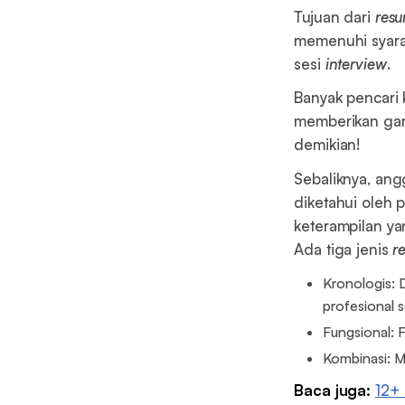
Tujuan dari
res
memenuhi syara
sesi
interview
.
Banyak pencari
memberikan gam
demikian!
Sebaliknya, an
diketahui oleh
keterampilan y
Ada tiga jenis
r
Kronologis:
profesional 
Fungsional: 
Kombinasi: M
Baca juga:
12+ 