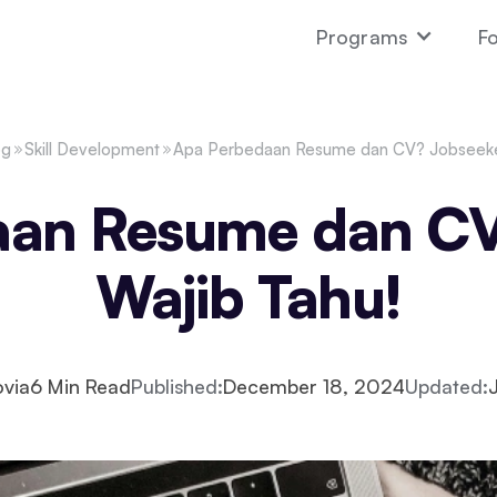
Programs
Fo
og
Skill Development
Apa Perbedaan Resume dan CV? Jobseeker
aan Resume dan CV
Wajib Tahu!
via
6
Min Read
Published:
December 18, 2024
Updated: