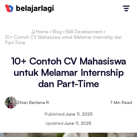
Home
Blog
Skill Development
10+ Contoh CV Mahasiswa untuk Melamar Internship dan
Part-Time
10+ Contoh CV Mahasiswa
untuk Melamar Internship
dan Part-Time
Zihan Berliana R
7
Min Read
Published:
June 11, 2025
Updated:
June 11, 2025