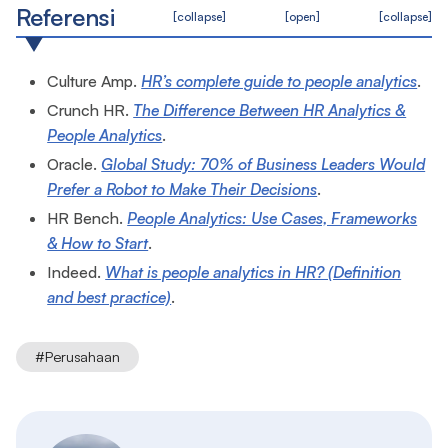
Referensi
[collapse]
[open]
[collapse]
Culture Amp.
HR’s complete guide to people analytics
.
Crunch HR.
The Difference Between HR Analytics &
People Analytics
.
Oracle.
Global Study: 70% of Business Leaders Would
Prefer a Robot to Make Their Decisions
.
HR Bench.
People Analytics: Use Cases, Frameworks
& How to Start
.
Indeed.
What is people analytics in HR? (Definition
and best practice)
.
#
Perusahaan