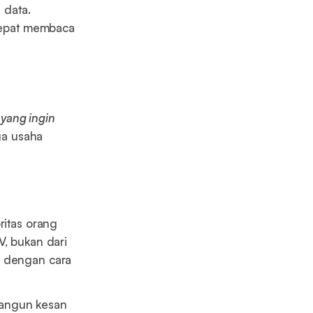
 data.
 cepat membaca
 yang ingin
ua usaha
ritas orang
V, bukan dari
n dengan cara
mbangun kesan