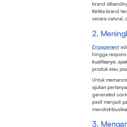
brand dibanding
Ketika brand te
secara natural,
2. Menin
Engagement
ada
hingga respons 
kualitasnya
, apa
produk atau ja
Untuk memancin
ajukan pertanya
generated cont
pasif menjadi p
mendistribusika
3. Mengar