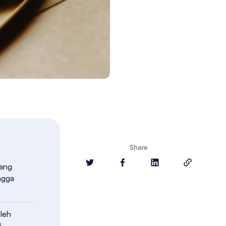
Share
yang
ngga
oleh
i