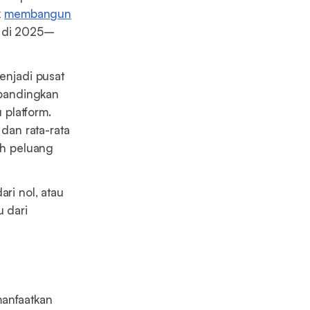
k
membangun
i di 2025–
menjadi pusat
bandingkan
 platform.
 dan rata-rata
lah peluang
ri nol, atau
u dari
manfaatkan