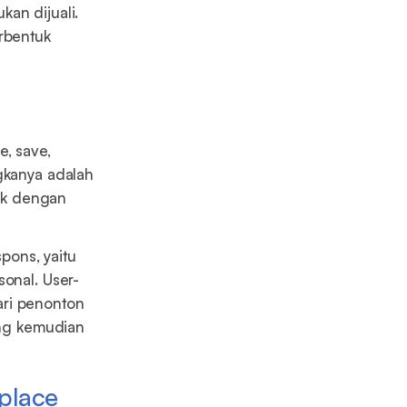
an dijuali.
erbentuk
e, save,
ngkanya adalah
rik dengan
pons, yaitu
sonal. User-
ari penonton
ang kemudian
tplace