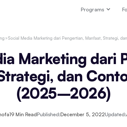
Programs
Fo
ing
Social Media Marketing dari Pengertian, Manfaat, Strategi, 
ia Marketing dari 
Strategi, dan Cont
(2025–2026)
hofa
19
Min Read
Published:
December 5, 2022
Updated: