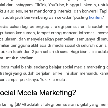
ulai dari Instagram, TikTok, YouTube, hingga LinkedIn, untu
kau audiens, serta mendorong interaksi dan konversi. Tap
ini sudah jauh berkembang dari sekadar "posting
konten
."
l media bukan lagi pelengkap strategi pemasaran. Ia sudah 
putusan konsumen, tempat orang mencari informasi, mem
 ulasan, dan menyelesaikan pembelian, semuanya di satu
miliar pengguna aktif ada di media sosial di seluruh dunia,
skan lebih dari 2 jam sehari di sana. Bagi bisnis, ini ada
ar untuk diabaikan.
baru mulai bisnis, sedang belajar social media marketing da
trategi yang sudah berjalan, artikel ini akan memandu kam
 sampai praktiknya. Yuk, kita mulai!
Social Media Marketing?
rketing (SMM) adalah strategi pemasaran digital yang me