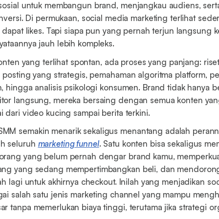
 sosial untuk membangun brand, menjangkau audiens, ser
nversi. Di permukaan, social media marketing terlihat sede
, dapat likes. Tapi siapa pun yang pernah terjun langsung 
ataannya jauh lebih kompleks.
konten yang terlihat spontan, ada proses yang panjang: rise
 posting yang strategis, pemahaman algoritma platform, p
, hingga analisis psikologi konsumen. Brand tidak hanya b
tor langsung, mereka bersaing dengan semua konten yan
dari video kucing sampai berita terkini.
MM semakin menarik sekaligus menantang adalah perann
h seluruh
marketing funnel
. Satu konten bisa sekaligus m
orang yang belum pernah dengar brand kamu, memperku
ang yang sedang mempertimbangkan beli, dan mendoron
ah lagi untuk akhirnya checkout. Inilah yang menjadikan so
gai salah satu jenis marketing channel yang mampu mengh
r tanpa memerlukan biaya tinggi, terutama jika strategi or