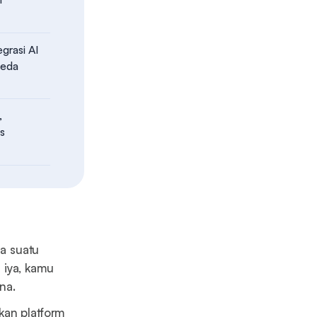
grasi AI
beda
,
ns
da suatu
 iya, kamu
na.
kan platform