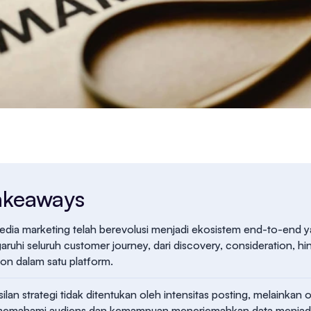
akeaways
edia marketing telah berevolusi menjadi ekosistem end-to-end 
uhi seluruh customer journey, dari discovery, consideration, hi
on dalam satu platform.
ilan strategi tidak ditentukan oleh intensitas posting, melainkan 
 memahami audiens dan kemampuan menerjemahkan data menjad