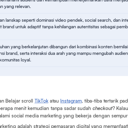
n yang relevan.
n lanskap seperti dominasi video pendek, social search, dan inte
 brand untuk adaptif tanpa kehilangan autentisitas sebagai pem
han yang berkelanjutan dibangun dari kombinasi konten bernilai
nsi brand, serta interaksi dua arah yang mampu mengubah audie
komunitas loyal.
 Belajar scroll
TikTok
atau
Instagram
, tiba-tiba tertarik pa
eberapa menit kemudian tanpa sadar sudah
checkout
? Kalau
alami social media marketing yang bekerja dengan sempur
rketing adalah strategi pemasaran digital yang memanfaat