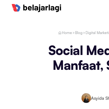
Home
Blog
Digital Market
Social Med
Manfaat, 
Asyida S