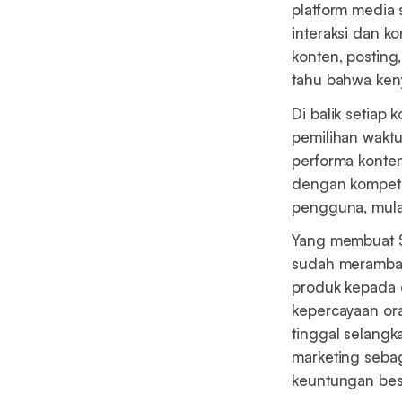
platform media
interaksi dan ko
konten, posting
tahu bahwa keny
Di balik setiap 
pemilihan waktu
performa konten
dengan kompeti
pengguna, mulai 
Yang membuat S
sudah meramba
produk kepada 
kepercayaan or
tinggal selangk
marketing seba
keuntungan besa