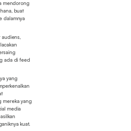
ta mendorong
rhana, buat
ke dalamnya
t audiens,
elacakan
ersaing
g ada di feed
ya yang
emperkenalkan
at
g mereka yang
cial media
asilkan
ganiknya kuat.