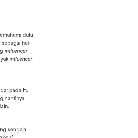
memahami dulu
 sebagai hal-
ng
influencer
nyak
influencer
aripada itu.
g nantinya
ain.
ang sengaja
rsonal