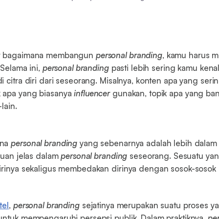
ar bagaimana membangun
personal branding
, kamu harus 
 Selama ini,
personal branding
pasti lebih sering kamu kenal
i citra diri dari seseorang. Misalnya, konten apa yang seri
 apa yang biasanya
influencer
gunakan, topik apa yang ba
lain.
kna
personal branding
yang sebenarnya adalah lebih dalam d
ujuan jelas dalam
personal branding
seseorang. Sesuatu yan
irinya sekaligus membedakan dirinya dengan sosok-sosok l
tel
,
personal branding
sejatinya merupakan suatu proses y
untuk mempengaruhi persepsi publik. Dalam praktiknya,
pe