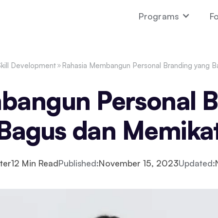
Programs
Fo
Skill Development
Rahasia Membangun Personal Branding yang B
bangun Personal B
Bagus dan Memika
ter
12
Min Read
Published:
November 15, 2023
Updated: