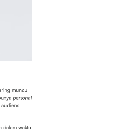
sering muncul
 punya
personal
 audiens.
ya dalam waktu