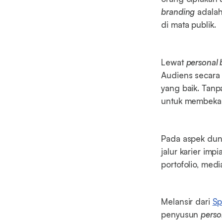
branding
adalah
di mata publik.
Lewat
personal 
Audiens secara 
yang baik. Tan
untuk membekas
Pada aspek duni
jalur karier imp
portofolio, med
Melansir dari
Sp
penyusun
perso