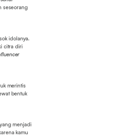
n seseorang
sok idolanya.
citra diri
nfluencer
k merintis
lewat bentuk
 yang menjadi
karena kamu