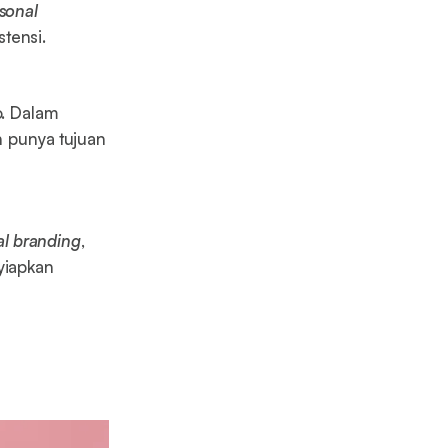
sonal
tensi.
o. Dalam
h punya tujuan
al branding
,
yiapkan