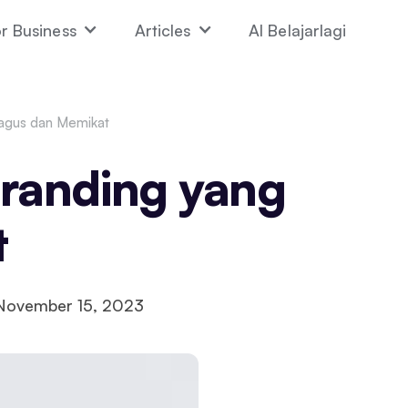
r Business
Articles
AI Belajarlagi
agus dan Memikat
randing yang
t
November 15, 2023