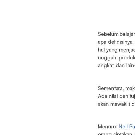
Sebelum belaj
apa definisinya.
hal yang menjad
unggah, produk
angkat, dan lain-
Sementara, ma
Ada nilai dan t
akan mewakili d
Menurut
Neil Pa
orang ciptakan 