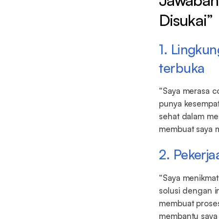
Disukai”
1. Lingku
terbuka
“Saya merasa co
punya kesempat
sehat dalam mem
membuat saya me
2. Pekerj
“Saya menikmat
solusi dengan 
membuat proses 
membantu saya m