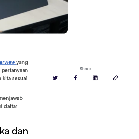
terview
yang
Share
s pertanyaan
 kita sesuai
k menjawab
i daftar
ka dan