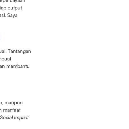
Kepercayaan
dap output
si. Saya
l
ual. Tantangan
mbuat
kiran membantu
en, maupun
n manfaat
Social impact