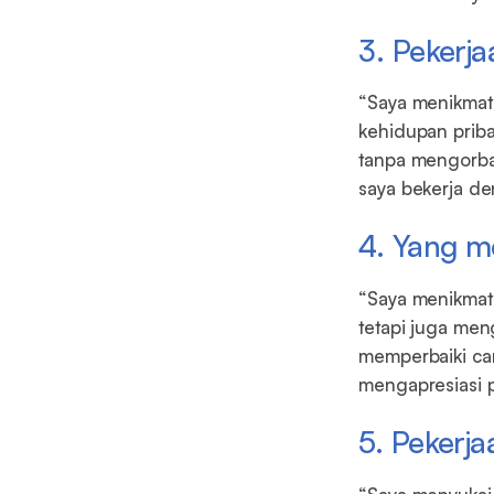
3. Pekerj
“Saya menikmat
kehidupan priba
tanpa mengorba
saya bekerja de
4. Yang m
“Saya menikmati
tetapi juga men
memperbaiki car
mengapresiasi p
5. Pekerj