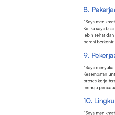
8. Pekerj
“Saya menikmati
Ketika saya bis
lebih sehat dan
berani berkontr
9. Pekerj
“Saya menyukai 
Kesempatan unt
proses kerja te
menuju pencapai
10. Lingk
“Saya menikmat