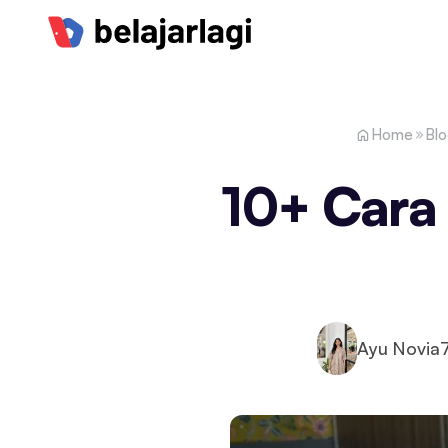
Home
Bl
10+ Cara
Ayu Novia