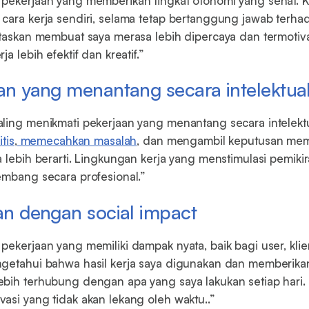
 pekerjaan yang memberikan tingkat otonomi yang sehat. 
cara kerja sendiri, selama tetap bertanggung jawab terha
itaskan membuat saya merasa lebih dipercaya dan termotiva
a lebih efektif dan kreatif.”
aan yang menantang secara intelektua
ling menikmati pekerjaan yang menantang secara intelekt
itis
,
memecahkan masalah
, dan mengambil keputusan me
a lebih berarti. Lingkungan kerja yang menstimulasi pemi
embang secara profesional.”
aan dengan social impact
pekerjaan yang memiliki dampak nyata, baik bagi user, kli
ngetahui bahwa hasil kerja saya digunakan dan memberika
bih terhubung dengan apa yang saya lakukan setiap hari.
asi yang tidak akan lekang oleh waktu..”