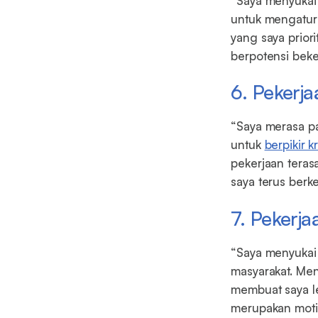
“Saya menyukai
untuk mengatur 
yang saya prior
berpotensi bekerj
6. Pekerj
“Saya merasa pa
untuk
berpikir kr
pekerjaan teras
saya terus berk
7. Pekerj
“Saya menyukai 
masyarakat. Me
membuat saya le
merupakan motiv