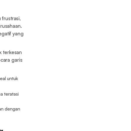
frustrasi,
erusahaan.
gatif yang
k terkesan
cara garis
deal untuk
a teratasi
san dengan
g