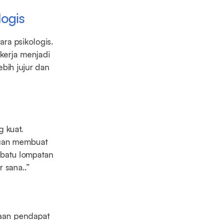
ogis
ra psikologis.
 kerja menjadi
bih jujur dan
 kuat.
huan membuat
 batu lompatan
 sana..”
aan pendapat