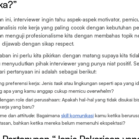
ka?”
 ini, interviewer ingin tahu aspek-aspek motivator, pemicu 
nalisis role kerja yang paling cocok dengan kebutuhan p
n menguji profesionalisme kita dengan membahas topik ne
a dijawab dengan sikap respect.
aban ini perlu kita pikirkan dengan matang supaya kita tida
menyudutkan pihak interviewer yang punya niat positif. Se
dari pertanyaan ini adalah sebagai berikut:
ng preferensi kerja: Jenis
task
atau lingkungan seperti apa yang i
g apa yang kamu anggap cukup memicu
overwhelm
?
ngan role dari perusahaan: Apakah hal-hal yang tidak disukai bis
kerja yang baru?
isme dan
attitude
: Bagaimana
skill komunikasi
kamu ketika beruru
tasan, bahkan ketika mereka belum memenuhi ekspektasi?
Pertanyaan “Jenis Pekerjaan yan