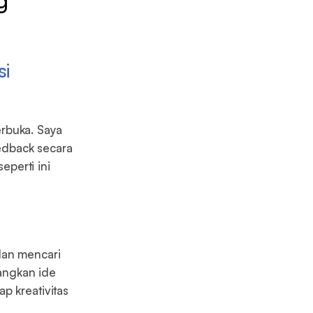
si
rbuka. Saya
edback secara
perti ini
an mencari
angkan ide
p kreativitas