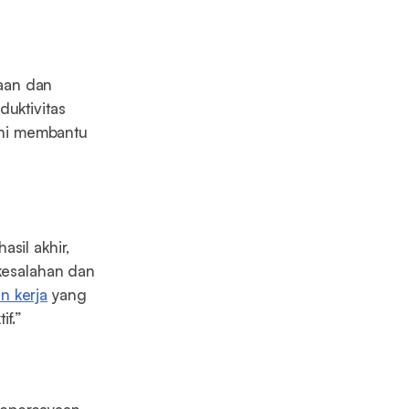
aan dan
duktivitas
ini membantu
sil akhir,
 kesalahan dan
n kerja
yang
if.”