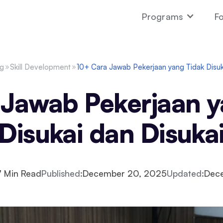
Programs
Fo
og
Skill Development
10+ Cara Jawab Pekerjaan yang Tidak Disuk
 Jawab Pekerjaan y
Disukai dan Disuka
7
Min Read
Published:
December 20, 2025
Updated:
Dec