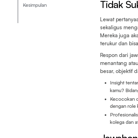
Tidak Su
Kesimpulan
Lewat pertanyaan
sekaligus menga
Mereka juga aka
terukur dan bis
Respon dari jaw
menantang atau 
besar, objektif 
Insight tenta
kamu? Bidan
Kecocokan de
dengan role 
Profesional
kolega dan a
Jawaban 