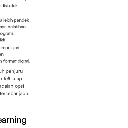
disi otak
sa lebih pendek
aya pelatihan
ografis
kit.
empelajari
an
 format digital.
uh penjuru
an
full
tatap
adalah opsi
tersebar jauh.
earning