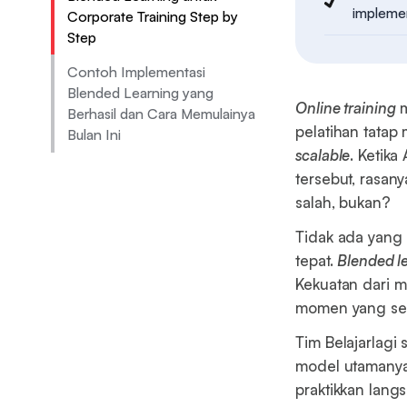
implement
Corporate Training Step by
Step
Contoh Implementasi
Blended Learning yang
Online training
m
Berhasil dan Cara Memulainya
pelatihan tatap 
Bulan Ini
scalable
. Ketik
tersebut, rasan
salah, bukan?
Tidak ada yang
tepat.
Blended l
Kekuatan dari 
momen yang se
Tim Belajarlagi
model utamanya,
praktikkan lang