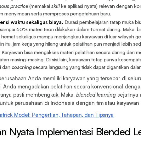
ous practice
(memakai
skill
ke aplikasi nyata) relevan dengan kon
am menyimpan serta memproses pengetahuan baru.
iensi waktu sekaligus biaya.
Durasi pembelajaran tatap muka bi
ampai 60% materi teori dilakukan dalam format daring. Maka, bi
h hemat sekaligus mampu menjangkau karyawan di luar wilayah ge
ain itu, jam kerja yang hilang untuk pelatihan pun menjadi lebih sedi
.
Karyawan bisa mengakses materi pelatihan secara daring dan m
atan masing-masing. Di sisi lain, karyawan tetap punya kesempat
i dan
coaching
secara langsung yang tidak dapat digantikan dalam
perusahaan Anda memiliki karyawan yang tersebar di selur
ai Anda mengadakan pelatihan secara konvensional deng
yanya pasti membengkak. Maka,
blended learning
sejatinya 
s untuk perusahaan di Indonesia dengan tim atau karyawan 
patrick Model: Pengertian, Tahapan, dan Tipsnya
n Nyata Implementasi Blended L