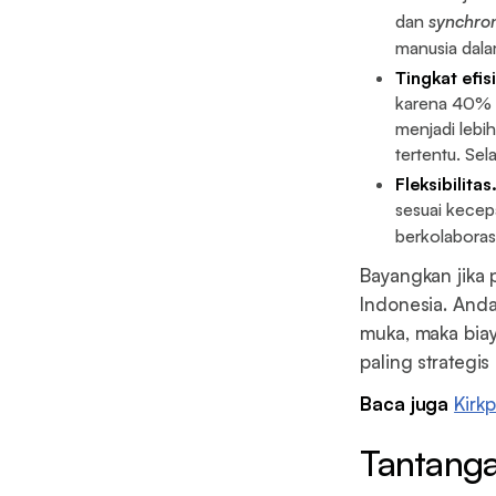
dan
synchron
manusia dal
Tingkat efis
karena 40% s
menjadi lebi
tertentu. Sel
Fleksibilitas
sesuai kecep
berkolaboras
Bayangkan jika 
Indonesia. And
muka, maka bia
paling strategi
Baca juga
Kirk
Tantanga