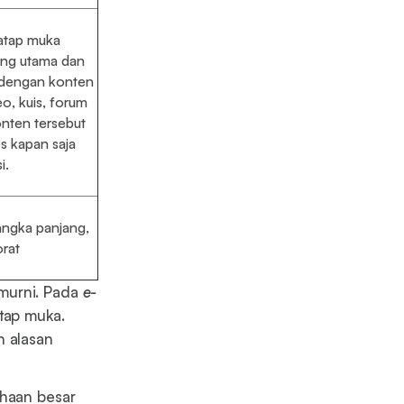
atap muka
ang utama dan
 dengan konten
deo, kuis, forum
Konten tersebut
es kapan saja
i.
angka panjang,
rat
murni. Pada
e-
tap muka.
n alasan
ahaan besar