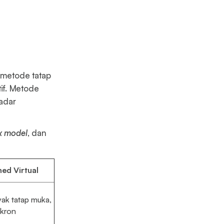
metode tatap
if. Metode
kadar
ex model
, dan
hed Virtual
yak tatap muka,
nkron