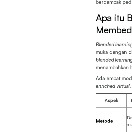
berdampak pada
Apa itu 
Membedak
Blended learnin
muka dengan da
blended learnin
menambahkan ba
Ada empat mode
enriched virtual
.
Aspek
Da
Metode
mu