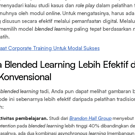
menyadari kalau studi kasus dan
role play
dalam pelatihan t
enuhnya oleh modul
online
. Untuk mengatasinya, harus ada
 disusun secara efektif melalui pemanfaatan digital. Mela
t memilih model
blended learning
paling tepat berdasarkan
n
atih.
aat Corporate Training Untuk Modal Sukses
Blended Learning Lebih Efektif d
 Konvensional
n
blended learning
tadi, Anda pun dapat melihat gambaran 
e ini sebenarnya lebih efektif daripada pelatihan tradisio
h:
ktivitas pembelajaran.
Studi dari
Brandon Hall Group
menyebut
tention
pada
blended learning
lebih tinggi 40% dibandingkan de
Pasalnya, ada dua kombinasi
asynchronous learning
(membangun