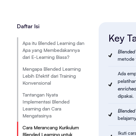
Daftar Isi
Key T
Apa itu Blended Learning dan
Apa yang Membedakannya
Blended 
dari E-Learning Biasa?
metode t
Mengapa Blended Learning
Ada emp
Lebih Efektif dari Training
pelatiha
Konvensional
enriched
Tantangan Nyata
dipakai.
Implementasi Blended
Learning dan Cara
Blended 
Mengatasinya
belajarny
Cara Merancang Kurikulum
Ikuti ca
Blended Learning untuk