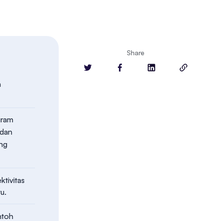
Share
n
gram
 dan
ang
ktivitas
tu.
ntoh