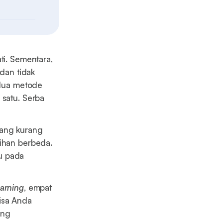
ti. Sementara,
 dan tidak
dua metode
 satu. Serba
yang kurang
ihan berbeda.
u pada
earning
, empat
isa Anda
ang