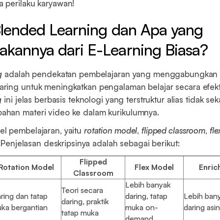
 perilaku karyawan!
Blended Learning dan Apa yang
annya dari E-Learning Biasa?
g
adalah pendekatan pembelajaran yang menggabungkan 
ring untuk meningkatkan pengalaman belajar secara efekt
g
ini jelas berbasis teknologi yang terstruktur alias tidak se
han materi video ke dalam kurikulumnya.
l pembelajaran, yaitu
rotation model
,
flipped classroom
,
fl
 Penjelasan deskripsinya adalah sebagai berikut:
Flipped
Rotation Model
Flex Model
Enric
Classroom
Lebih banyak
Teori secara
ring dan tatap
daring, tatap
Lebih ban
daring, praktik
ka bergantian
muka on-
daring asi
tatap muka
demand