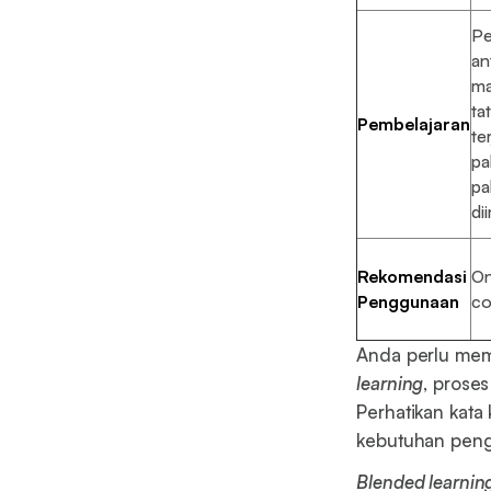
Pe
an
ma
ta
Pembelajaran
te
pa
pa
di
Rekomendasi
On
Penggunaan
co
Anda perlu mem
learning
, prose
Perhatikan kata
kebutuhan penga
Blended learnin