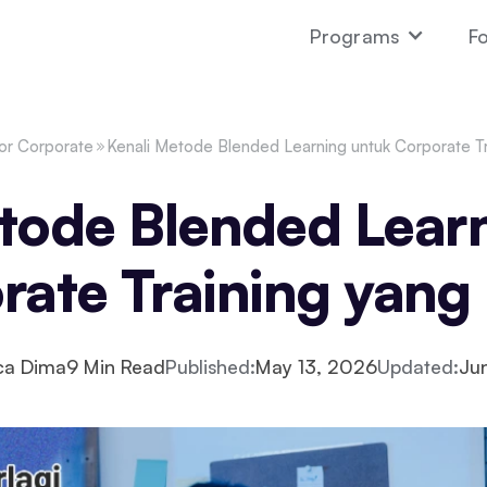
Programs
Fo
or Corporate
Kenali Metode Blended Learning untuk Corporate Tra
tode Blended Lear
ate Training yang 
ca Dima
9
Min Read
Published:
May 13, 2026
Updated:
Ju