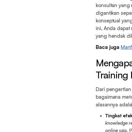
konsultan yang 
digantikan sep
konseptual yang
ini, Anda dapa
yang hendak dil
Baca juga
Manf
Mengapa 
Training
Dari pengertia
bagaimana metod
alasannya adala
Tingkat efe
knowledge re
online
saja. 