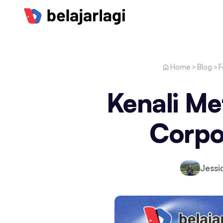
Home
Blog
F
Kenali Me
Corpor
Jessi