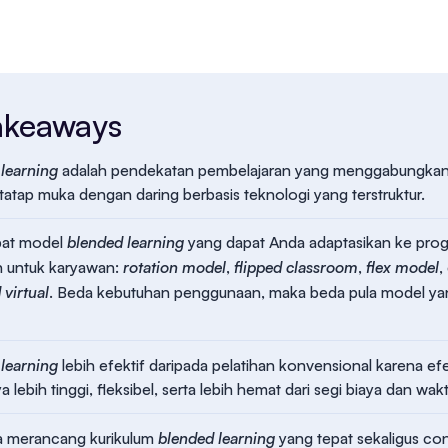
akeaways
learning
adalah pendekatan pembelajaran yang menggabungka
atap muka dengan daring berbasis teknologi yang terstruktur.
at model
blended learning
yang dapat Anda adaptasikan ke pro
n untuk karyawan:
rotation model
,
flipped classroom
,
flex model
,
 virtual
. Beda kebutuhan penggunaan, maka beda pula model y
learning
lebih efektif daripada pelatihan konvensional karena efe
a lebih tinggi, fleksibel, serta lebih hemat dari segi biaya dan wak
ra merancang kurikulum
blended learning
yang tepat sekaligus co