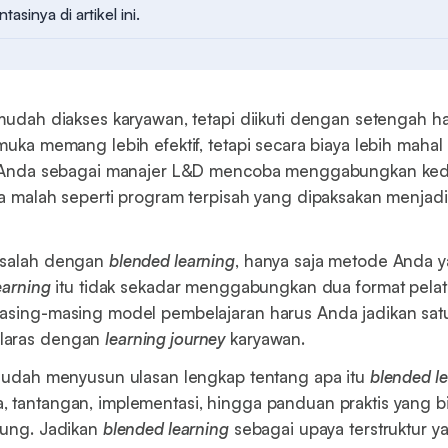
asinya di artikel ini.
udah diakses karyawan, tetapi diikuti dengan setengah ha
muka memang lebih efektif, tetapi secara biaya lebih mahal
a Anda sebagai manajer L&D mencoba menggabungkan ke
ya malah seperti program terpisah yang dipaksakan menjadi
 salah dengan
blended learning
, hanya saja metode Anda 
earning
itu tidak sekadar menggabungkan dua format pelat
masing-masing model pembelajaran harus Anda jadikan sat
laras dengan
learning journey
karyawan.
 sudah menyusun ulasan lengkap tentang apa itu
blended l
 tantangan, implementasi, hingga panduan praktis yang b
sung. Jadikan
blended learning
sebagai upaya terstruktur y