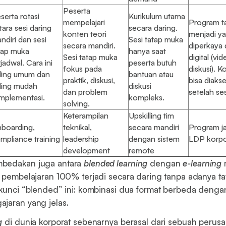
Peserta
serta rotasi
Kurikulum utama
mempelajari
Program t
tara sesi daring
secara daring.
konten teori
menjadi y
ndiri dan sesi
Sesi tatap muka
secara mandiri.
diperkaya
tap muka
hanya saat
Sesi tatap muka
digital (vi
rjadwal. Cara ini
peserta butuh
fokus pada
diskusi). 
ling umum dan
bantuan atau
praktik, diskusi,
bisa diaks
ling mudah
diskusi
dan problem
setelah ses
implementasi.
kompleks.
solving.
Keterampilan
Upskilling tim
boarding,
teknikal,
secara mandiri
Program j
mpliance training
leadership
dengan sistem
LDP korpo
development
remote
bedakan juga antara
blended learning
dengan
e-learning
s pembelajaran 100% terjadi secara daring tanpa adanya ta
 kunci “blended” ini: kombinasi dua format berbeda denga
jaran yang jelas.
g
di dunia korporat sebenarnya berasal dari sebuah perus