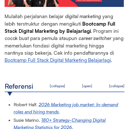
Mulailah perjalanan belajar
digital marketing
yang
lebih terstruktur dengan mengikuti
Bootcamp Full
Stack Digital Marketing by Belajarlagi
. Program ini
cocok buat para pemula ataupun
career switcher
yang
memerlukan fondasi digital marketing hingga
nantinya siap bekerja. Cek info pendaftarannya di
Bootcamp Full Stack Digital Marketing Belajarlagi
.
Referensi
[collapse]
[open]
[collapse]
Robert Half.
2026 Marketing job market: In-demand
roles and hiring trends
.
Susie Marino.
180+ Strategy-Changing Digital
Marketing Statistics for 2026
.