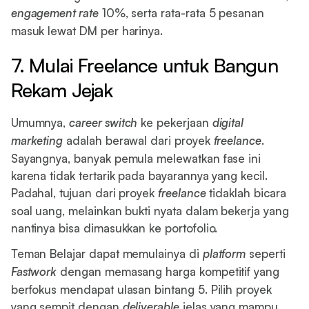
engagement rate
10%, serta rata-rata 5 pesanan
masuk lewat DM per harinya.
7. Mulai Freelance untuk Bangun
Rekam Jejak
Umumnya,
career switch
ke pekerjaan
digital
marketing
adalah berawal dari proyek
freelance
.
Sayangnya, banyak pemula melewatkan fase ini
karena tidak tertarik pada bayarannya yang kecil.
Padahal, tujuan dari proyek
freelance
tidaklah bicara
soal uang, melainkan bukti nyata dalam bekerja yang
nantinya bisa dimasukkan ke portofolio.
Teman Belajar dapat memulainya di
platform
seperti
Fastwork
dengan memasang harga kompetitif yang
berfokus mendapat ulasan bintang 5. Pilih proyek
yang sempit dengan
deliverable
jelas yang mampu