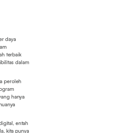
er daya
lam
h terbaik
ilitas dalam
a peroleh
program
 yang hanya
emuanya
igital, entah
, kita punya