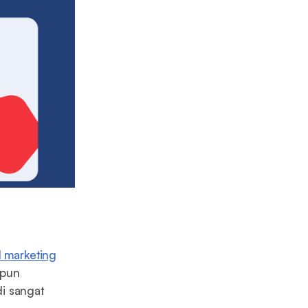
al marketing
upun
di sangat