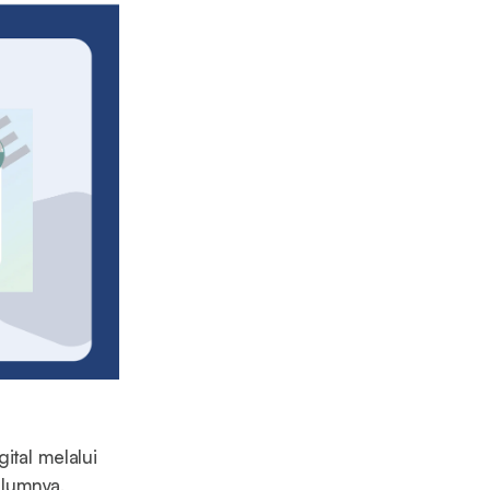
ital melalui
elumnya,