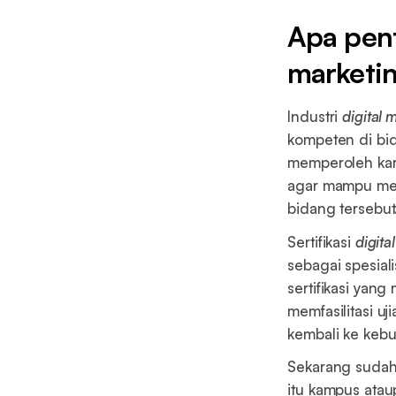
Apa penti
marketi
Industri
digital 
kompeten di bi
memperoleh karie
agar mampu men
bidang tersebut
Sertifikasi
digita
sebagai spesial
sertifikasi yan
memfasilitasi uj
kembali ke keb
Sekarang suda
itu kampus ata