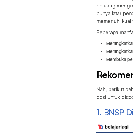
peluang mengik
punya latar pend
memenuhi kualif
Beberapa manfaat
Meningkatkan
Meningkatkan
Membuka pelu
Rekomend
Nah, berikut beb
opsi untuk dico
1. BNSP Di