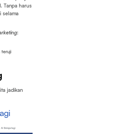
l. Tanpa harus
si selama
arketing
:
teruji
g
ita jadikan
agi