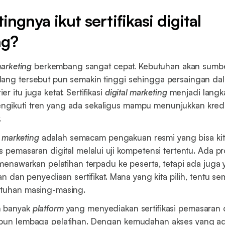
ngnya ikut sertifikasi digital
ng?
marketing
berkembang sangat cepat. Kebutuhan akan sumb
dang tersebut pun semakin tinggi sehingga persaingan da
r itu juga ketat. Sertifikasi
digital marketing
menjadi langka
gikuti tren yang ada sekaligus mampu menunjukkan kredib
.
l marketing
adalah semacam pengakuan resmi yang bisa kit
is pemasaran digital melalui uji kompetensi tertentu. Ada 
g menawarkan pelatihan terpadu ke peserta, tetapi ada juga
ian dan penyediaan sertifikat. Mana yang kita pilih, tentu s
utuhan masing-masing.
h banyak
platform
yang menyediakan sertifikasi pemasaran d
upun lembaga pelatihan. Dengan kemudahan akses yang ada