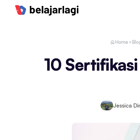
Home
Blo
10 Sertifikas
Jessica D