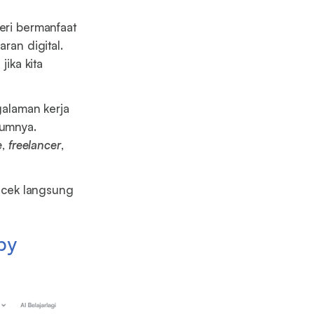
eri bermanfaat
an digital.
jika kita
galaman kerja
lumnya.
e
,
freelancer
,
dicek langsung
by