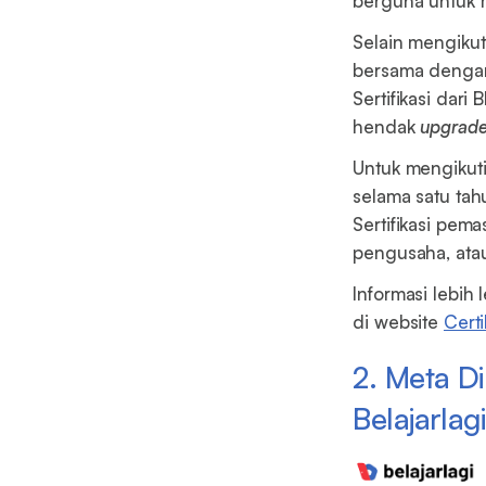
berguna untuk me
Selain mengikut
bersama dengan
Sertifikasi dari
hendak
upgrad
Untuk mengikuti 
selama satu tah
Sertifikasi pema
pengusaha, ata
Informasi lebi
di website
Certi
2. Meta Di
Belajarlag