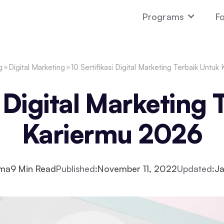
Programs
Fo
g
Digital Marketing
10 Sertifikasi Digital Marketing Terbaik Untu
i Digital Marketing
Kariermu 2026
ima
9
Min Read
Published:
November 11, 2022
Updated:
Ja