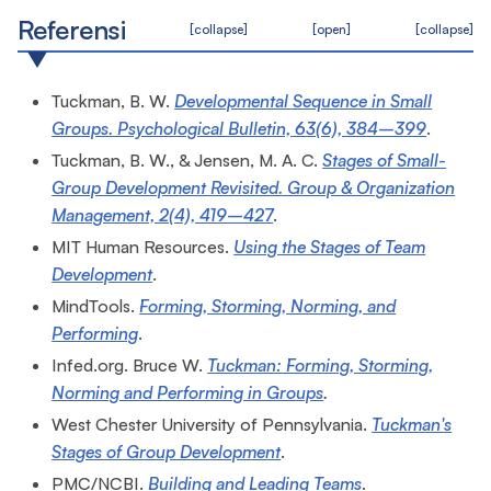
Referensi
[collapse]
[open]
[collapse]
Tuckman, B. W.
Developmental Sequence in Small
Groups. Psychological Bulletin, 63(6), 384–399
.
Tuckman, B. W., & Jensen, M. A. C.
Stages of Small-
Group Development Revisited. Group & Organization
Management, 2(4), 419–427
.
MIT Human Resources.
Using the Stages of Team
Development
.
MindTools.
Forming, Storming, Norming, and
Performing
.
Infed.org. Bruce W.
Tuckman: Forming, Storming,
Norming and Performing in Groups
.
West Chester University of Pennsylvania.
Tuckman's
Stages of Group Development
.
PMC/NCBI.
Building and Leading Teams
.