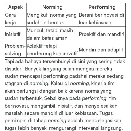
Aspek
Norming
Performing
Cara
Mengikuti norma yang
Berani berinovasi di
kerja
sudah terbentuk
luar kebiasaan
Muncul, tetapi masih
Inisiatif
Proaktif dan mandiri
dalam batas aman
Problem-
Kolektif tetapi
Mandiri dan adaptif
solving
cenderung konservatif
Tapi ada bahaya tersembunyi di sini yang sering tidak
disadari. Banyak tim yang salah mengira mereka
sudah mencapai performing padahal mereka sedang
stagnan di
norming
. Kalau di
norming
, kinerja tim
akan berfungsi dengan baik karena norma yang
sudah terbentuk. Sebaliknya pada
performing
, tim
berinovasi, mengambil inisiatif, dan menyelesaikan
masalah secara mandiri di luar kebiasaan. Tugas
pemimpin di tahap
norming
adalah mendelegasikan
tugas lebih banyak, mengurangi intervensi langsung,