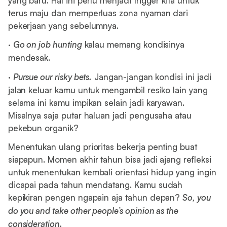
yang baru. Hal ini perlu menjadi trigger kita untuk
terus maju dan memperluas zona nyaman dari
pekerjaan yang sebelumnya.
·
Go on job hunting
kalau memang kondisinya
mendesak.
·
Pursue our risky bets.
Jangan-jangan kondisi ini jadi
jalan keluar kamu untuk mengambil resiko lain yang
selama ini kamu impikan selain jadi karyawan.
Misalnya saja putar haluan jadi pengusaha atau
pekebun organik?
Menentukan ulang prioritas bekerja penting buat
siapapun. Momen akhir tahun bisa jadi ajang refleksi
untuk menentukan kembali orientasi hidup yang ingin
dicapai pada tahun mendatang. Kamu sudah
kepikiran pengen ngapain aja tahun depan?
So, you
do you and take other people’s opinion as the
consideration.