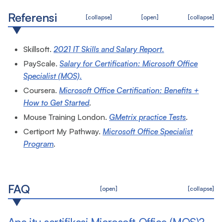
Referensi
[collapse]
[open]
[collapse]
Skillsoft.
2021 IT Skills and Salary Report.
PayScale.
Salary for Certification: Microsoft Office
Specialist (MOS).
Coursera.
Microsoft Office Certification: Benefits +
How to Get Started
.
Mouse Training London.
GMetrix practice Tests
.
Certiport My Pathway.
Microsoft Office Specialist
Program
.
FAQ
[open]
[collapse]
Apa itu sertifikasi Microsoft Office (MOS)?