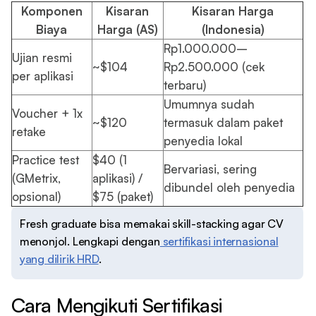
Komponen
Kisaran
Kisaran Harga
Biaya
Harga (AS)
(Indonesia)
Rp1.000.000–
Ujian resmi
~$104
Rp2.500.000 (cek
per aplikasi
terbaru)
Umumnya sudah
Voucher + 1x
~$120
termasuk dalam paket
retake
penyedia lokal
Practice test
$40 (1
Bervariasi, sering
(GMetrix,
aplikasi) /
dibundel oleh penyedia
opsional)
$75 (paket)
Fresh graduate bisa memakai skill-stacking agar CV
menonjol. Lengkapi dengan
sertifikasi internasional
yang dilirik HRD
.
Cara Mengikuti Sertifikasi