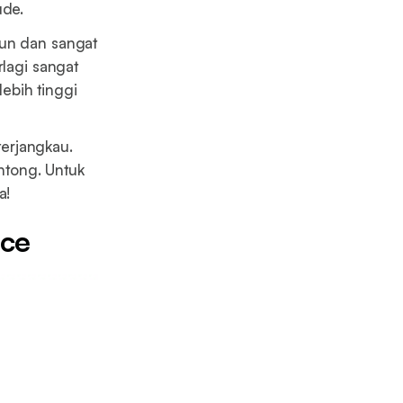
ude.
hun dan sangat
rlagi sangat
lebih tinggi
erjangkau.
ntong. Untuk
a!
nce