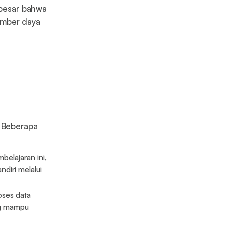
 besar bahwa
umber daya
e? Beberapa
elajaran ini,
diri melalui
ses data
ang mampu