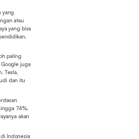
h yang
angan atau
aya yang bisa
pendidikan,
oh paling
, Google juga
. Tesla,
di dan itu
erdasan
 hingga 74%.
dayanya akan
 di Indonesia