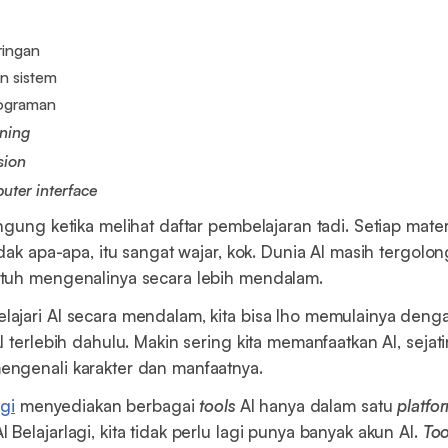
ringan
 sistem
ograman
rning
sion
ter interface
ngung ketika melihat daftar pembelajaran tadi. Setiap mater
dak apa-apa, itu sangat wajar, kok. Dunia AI masih tergolo
tuh mengenalinya secara lebih mendalam.
jari AI secara mendalam, kita bisa lho memulainya denga
 terlebih dahulu. Makin sering kita memanfaatkan AI, sejati
ngenali karakter dan manfaatnya.
agi
menyediakan berbagai
tools
AI hanya dalam satu
platfo
Belajarlagi, kita tidak perlu lagi punya banyak akun AI.
Too