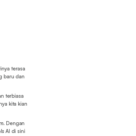
inya terasa
ng baru dan
n terbiasa
nya kita kian
rm
. Dengan
ls
AI di sini