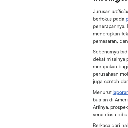
Jurusan
artifici
berfokus pada
penerapannya. H
menerapkan tekn
pemasaran, dan l
Sebenarnya bida
dekat misalny
merupakan bagia
perusahaan mob
juga contoh dar
Menurut
lapora
buatan di Ameri
Artinya, prospe
senantiasa dibu
Berkaca dari ha