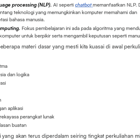
uage processing (NLP).
AI seperti
chatbot
memanfaatkan NLP. Da
r tentang teknologi yang memungkinkan komputer memahami dan
tasi bahasa manusia.
omputing.
Fokus pembelajaran ini ada pada algoritma yang mend
mputer untuk berpikir serta mengambil keputusan seperti manu
berapa materi dasar yang mesti kita kuasai di awal perkul
itma
ia dan logika
asi
n
n aplikasi
 rekayasa perangkat lunak
dasan buatan
 yang akan terus diperdalam seiring tingkat perkuliahan mi