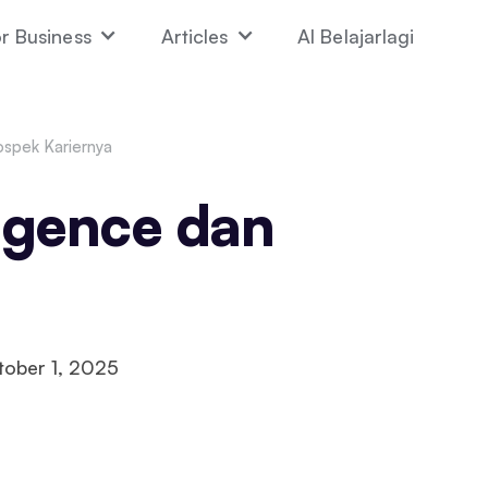
r Business
Articles
AI Belajarlagi
rospek Kariernya
lligence dan
tober 1, 2025