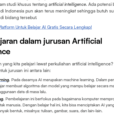
m studi khusus tentang
artificial intelligence
. Ada potensi
di Indonesia pun akan terus meningkat sehingga butuh s
i bidang tersebut.
latform Untuk Belajar AI Gratis Secara Lengkap!
aran dalam jurusan Artificial
nce
ih yang kita pelajari lewat perkuliahan artificial intelligenc
uk jurusan ini antara lain:
rning
.
Pada dasarnya AI merupakan machine learning. Dalam pemb
lajar membuat algoritma dan model yang mampu belajar secara man
nggunaan data di masa lalu.
ng
.
Pembelajaran ini berfokus pada bagaimana komputer mempro
tak manusia. Dengan belajar hal ini, kita bisa menciptakan AI y
yak bentuk, misalnya: tulisan, gambar, suara, dan lain-lain.