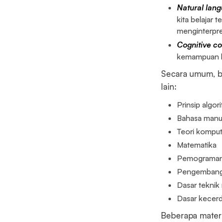
Natural lang
kita belaja
menginterpre
Cognitive c
kemampuan ko
Secara umum, be
lain:
Prinsip algor
Bahasa manus
Teori komput
Matematika
Pemograma
Pengembanga
Dasar teknik
Dasar kecer
Beberapa materi