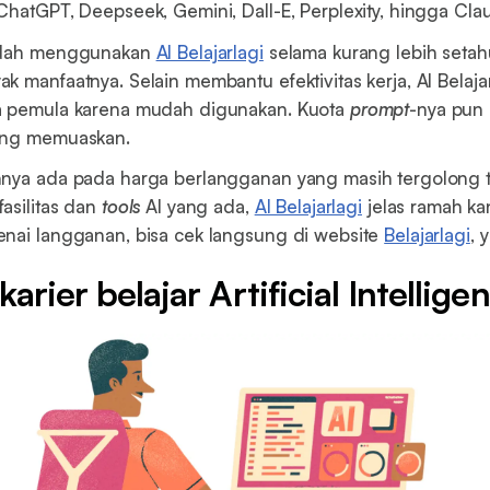
ChatGPT, Deepseek, Gemini, Dall-E, Perplexity, hingga Cla
sudah menggunakan
AI Belajarlagi
selama kurang lebih seta
k manfaatnya. Selain membantu efektivitas kerja, AI Belaja
a pemula karena mudah digunakan. Kuota
prompt
-nya pun 
ang memuaskan.
nnya ada pada harga berlangganan yang masih tergolong t
asilitas dan
tools
AI yang ada,
AI Belajarlagi
jelas ramah ka
nai langganan, bisa cek langsung di website
Belajarlagi
, y
arier belajar Artificial Intellige