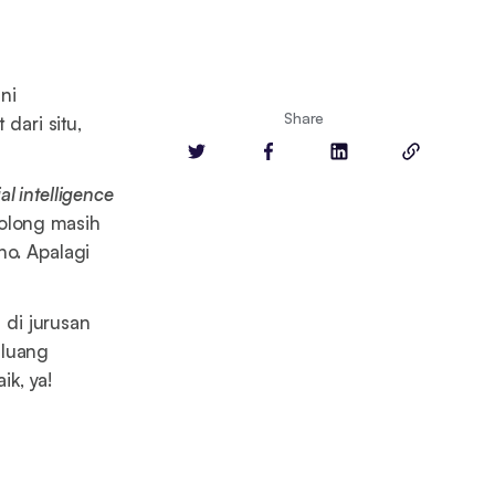
ni
Share
ari situ,
cial intelligence
golong masih
ho. Apalagi
di jurusan
eluang
aik, ya!