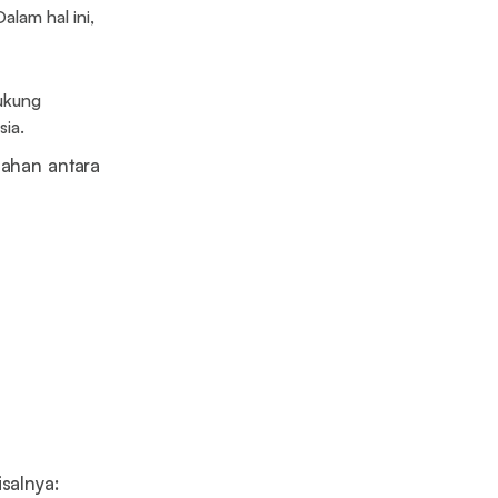
lam hal ini,
ukung
sia.
iahan antara
salnya: