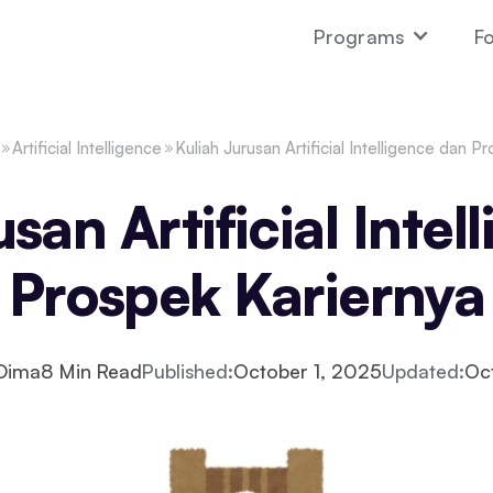
Programs
Fo
Artificial Intelligence
Kuliah Jurusan Artificial Intelligence dan P
san Artificial Inte
Prospek Kariernya
 Dima
8
Min Read
Published:
October 1, 2025
Updated:
Oc