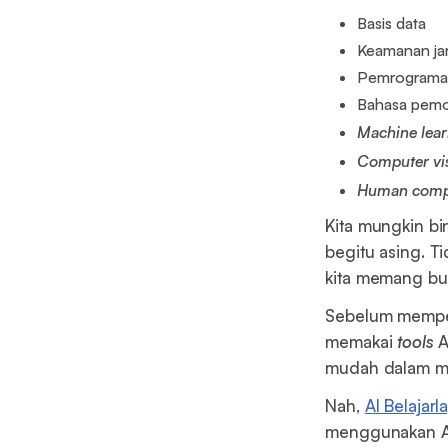
Basis data
Keamanan ja
Pemrograman
Bahasa pem
Machine lea
Computer vi
Human compu
Kita mungkin bi
begitu asing. Ti
kita memang bu
Sebelum mempela
memakai
tools
AI
mudah dalam me
Nah,
AI Belajarl
menggunakan AI 