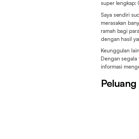
super lengkap: 
Saya sendiri 
merasakan banya
ramah bagi par
dengan hasil y
Keunggulan lai
Dengan segala f
informasi menge
Peluang k