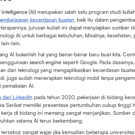
al intelligence
(AI) merupakan salah satu program studi kulia
pembelajaran kecerdasan buatan
, baik itu dalam pengemb
arapannya, jurusan kuliah ini dapat menyiapkan sumber d
ologi AI untuk berbagai kebutuhan. Misalnya, kesehatan, 
ain-lain.
ng AI bukanlah hal yang benar-benar baru buat kita. Cont
a penggunaan
search engine
seperti Google. Pada dasarnya
n dari teknologi yang mengaplikasikan kecerdasan buatan
il, juga sudah menerapkan teknologi mobil tanpa pengemu
i pemakaian AI.
n dari LinkedIn
pada tahun 2020, pekerjaan di bidang kec
ka Serikat memiliki presentase pertumbuhan cukup tinggi
k kerja di bidang ini memang sangat menjanjikan. Sumber 
tuhkan selama AI terus berkembang.
l tersebut, sangat wajar jika kemudian beberapa universitas