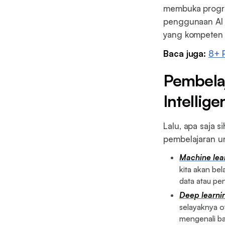
membuka progra
penggunaan AI 
yang kompeten d
Baca juga:
8+ P
Pembelaj
Intellige
Lalu, apa saja s
pembelajaran unt
Machine lea
kita akan be
data atau pe
Deep learni
selayaknya o
mengenali ban