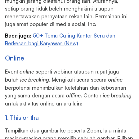
mungkin jarang diketahui orang lain. Aturannya,
setiap orang tidak boleh menghakimi ataupun
menertawakan pernyataan rekan lain. Permainan ini
juga amat populer di media sosial, lho.
Baca juga:
50+ Tema Outing Kantor Seru dan
Berkesan bagi Karyawan (New)
Online
Event
online
seperti webinar ataupun rapat juga
butuh
ice breaking
. Mengikuti acara secara
online
berpotensi menimbulkan kelelahan dan kebosanan
yang sama dengan acara
offline
. Contoh
ice breaking
untuk aktivitas online antara lain:
1. This or that
Tampilkan dua gambar ke peserta Zoom, lalu minta
masing-masing orang memilih sebuah gambar. Pilihan