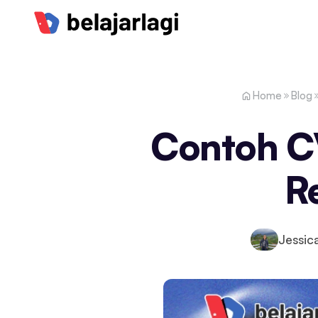
Home
Blog
Contoh CV
R
Jessic