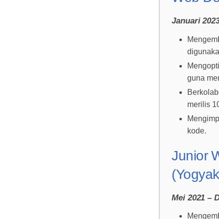
Januari 202
Mengemba
digunaka
Mengopti
guna men
Berkolab
merilis 1
Mengimpl
kode.
Junior 
(Yogyak
Mei 2021 – 
Mengemba