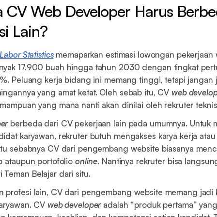
 CV Web Developer Harus Berbed
si Lain?
Labor Statistics
memaparkan estimasi lowongan pekerjaan
nyak 17.900 buah hingga tahun 2030 dengan tingkat pe
3%. Peluang kerja bidang ini memang tinggi, tetapi jangan 
ingannya yang amat ketat. Oleh sebab itu, CV
web develop
emampuan yang mana nanti akan dinilai oleh rekruter teknis
er
berbeda dari CV pekerjaan lain pada umumnya. Untuk
idat karyawan, rekruter butuh mengakses karya kerja atau p
 Itu sebabnya CV dari pengembang website biasanya men
b ataupun portofolio
online
. Nantinya rekruter bisa langsun
Teman Belajar dari situ.
 profesi lain, CV dari pengembang website memang jadi 
karyawan. CV
web developer
adalah “produk pertama” yang r