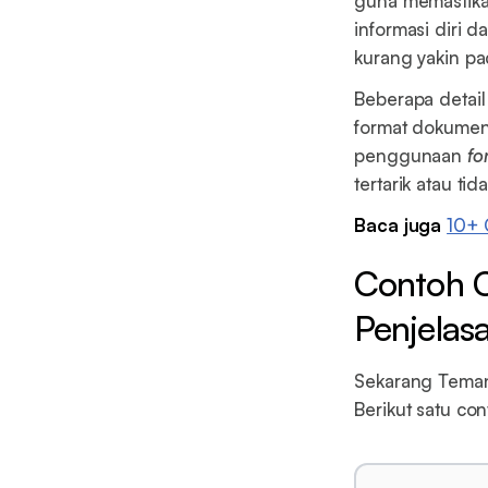
guna memastika
informasi diri d
kurang yakin pa
Beberapa detail
format dokumen 
penggunaan
fo
tertarik atau t
Baca juga
10+ 
Contoh 
Penjelas
Sekarang Teman 
Berikut satu c