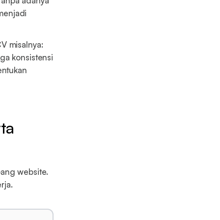
 Tanpa adanya
 menjadi
V misalnya:
ga konsistensi
nentukan
ta
ang website.
rja.