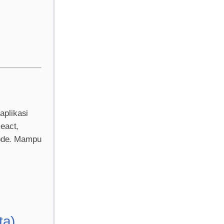
aplikasi
eact,
code. Mampu
ta)