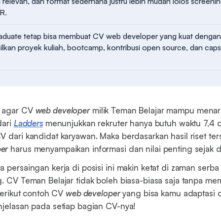
relevan, dan format sederhana justru lebih mudah lolos screeni
R.
raduate tetap bisa membuat CV web developer yang kuat denga
kan proyek kuliah, bootcamp, kontribusi open source, dan cap
a agar CV
web developer
milik Teman Belajar mampu menari
dari
Ladders
menunjukkan rekruter hanya butuh waktu 7,4 d
 dari kandidat karyawan. Maka berdasarkan hasil riset terse
er
harus menyampaikan informasi dan nilai penting sejak d
 persaingan kerja di posisi ini makin ketat di zaman serba
g. CV Teman Belajar tidak boleh biasa-biasa saja tanpa me
 Berikut contoh CV
web developer
yang bisa kamu adaptasi 
njelasan pada setiap bagian CV-nya!