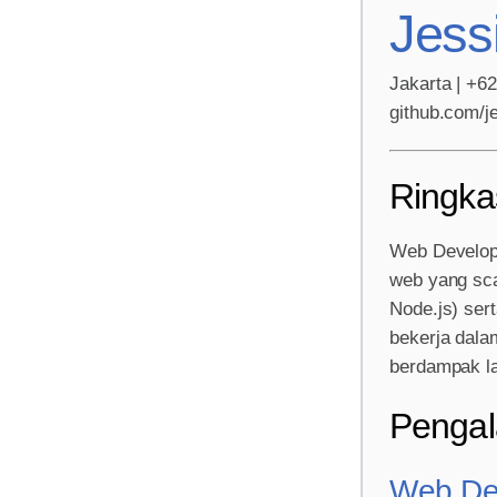
Jess
Jakarta | +6
github.com/j
Ringka
Web Develope
web yang sca
Node.js) ser
bekerja dala
berdampak l
Pengal
Web Dev