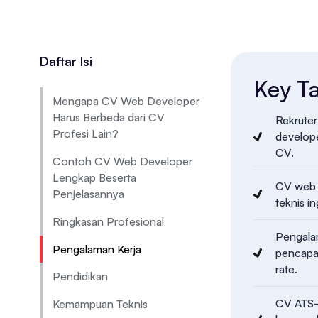
Daftar Isi
Key T
Mengapa CV Web Developer
Harus Berbeda dari CV
Rekruter
Profesi Lain?
develope
CV.
Contoh CV Web Developer
Lengkap Beserta
CV web d
Penjelasannya
teknis i
Ringkasan Profesional
Pengalam
Pengalaman Kerja
pencapai
rate.
Pendidikan
CV ATS-f
Kemampuan Teknis