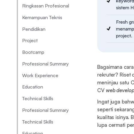
keyword 
Ringkasan Profesional
sistem H
Kemampuan Teknis
Fresh g
menampil
Pendidikan
project.
Project
Bootcamp
Professional Summary
Bagaimana car
rekruter? Riset 
Work Experience
meninjau satu CV
Education
CV
web develop
Technical Skills
Ingat juga bahwa
seperti sekaran
Professional Summary
kualitas isinya.
Technical Skills
lupa cermati pe
Education