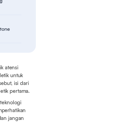
ng
n
stone
k atensi
etik untuk
but, isi dari
etik pertama.
 teknologi
mperhatikan
dan jangan