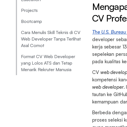
Mengapa
Projects
CV Profe
Bootcamp
The U.S. Bureau 
Cara Menulis Skill Teknis di CV
Web Developer Tanpa Terlihat
developer seba
Asal Comot
kerja sebesar 1
sepelekan persa
Format CV Web Developer
pada kualitas k
yang Lolos ATS dan Tetap
Menarik Rekruter Manusia
CV
web develop
kompetensi kand
web developer
.
tautan ke GitHu
kemampuan dari 
Berbeda dengan
proses seleksi 