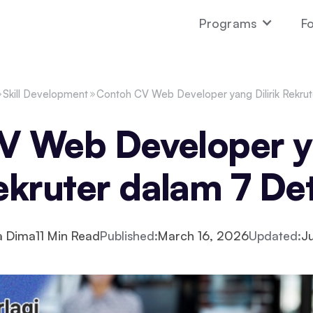
Programs
Fo
Skill Development
Contoh CV Web Developer yang Dilirik Rekrut
 Web Developer ya
ekruter dalam 7 Det
a Dima
11
Min Read
Published:
March 16, 2026
Updated:
J