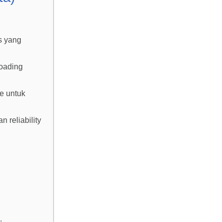
s yang
loading
e untuk
 reliability
.