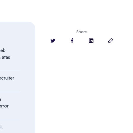
Share
web
 atas
cruiter
n
error
i,