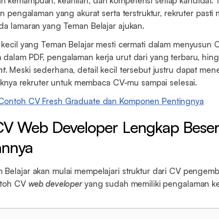
n kemampuan, keahlian, dan kompetensi setiap kandidat.
an pengalaman yang akurat serta terstruktur, rekruter pasti
da lamaran yang Teman Belajar ajukan.
 kecil yang Teman Belajar mesti cermati dalam menyusun C
dalam PDF, pengalaman kerja urut dari yang terbaru, hing
nt
. Meski sederhana, detail kecil tersebut justru dapat me
idaknya rekruter untuk membaca CV-mu sampai selesai.
Contoh CV Fresh Graduate dan Komponen Pentingnya
CV Web Developer Lengkap Beser
annya
Belajar akan mulai mempelajari struktur dari CV pengemb
ontoh CV
web developer
yang sudah memiliki pengalaman ke