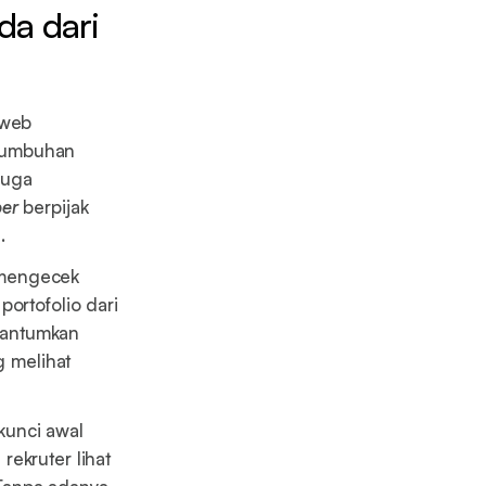
a dari
 web
rtumbuhan
juga
er
berpijak
.
 mengecek
ortofolio dari
cantumkan
g melihat
kunci awal
ekruter lihat