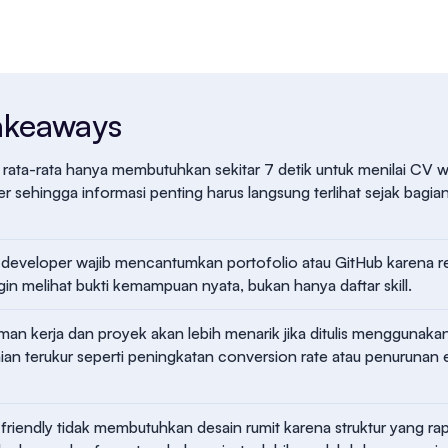
akeaways
 rata-rata hanya membutuhkan sekitar 7 detik untuk menilai CV 
r sehingga informasi penting harus langsung terlihat sejak bagian
eveloper wajib mencantumkan portofolio atau GitHub karena re
ngin melihat bukti kemampuan nyata, bukan hanya daftar skill.
an kerja dan proyek akan lebih menarik jika ditulis menggunaka
an terukur seperti peningkatan conversion rate atau penurunan 
riendly tidak membutuhkan desain rumit karena struktur yang rap