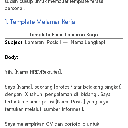
sudah cukup untuk membuat template terasa
personal.
1. Template Melamar Kerja
Template Email Lamaran Kerja
Subject:
Lamaran [Posisi] — [Nama Lengkap]
Body:
Yth. [Nama HRD/Rekruter],
Saya [Nama], seorang [profesi/latar belakang singkat]
dengan [X tahun] pengalaman di [bidang]. Saya
tertarik melamar posisi [Nama Posisi] yang saya
temukan melalui [sumber informasi].
Saya melampirkan CV dan portofolio untuk