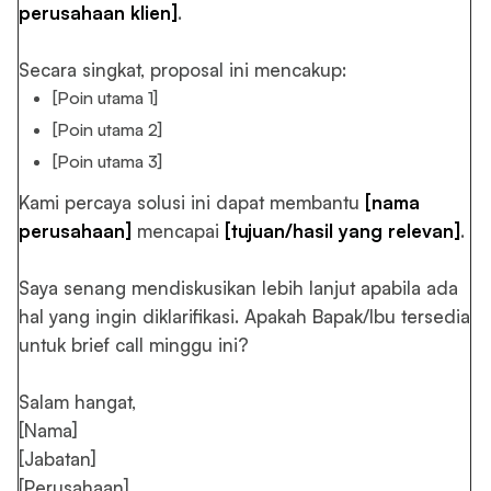
perusahaan klien]
.
Secara singkat, proposal ini mencakup:
[Poin utama 1]
[Poin utama 2]
[Poin utama 3]
Kami percaya solusi ini dapat membantu
[nama
perusahaan]
mencapai
[tujuan/hasil yang relevan]
.
Saya senang mendiskusikan lebih lanjut apabila ada
hal yang ingin diklarifikasi. Apakah Bapak/Ibu tersedia
untuk brief call minggu ini?
Salam hangat,
[Nama]
[Jabatan]
[Perusahaan]