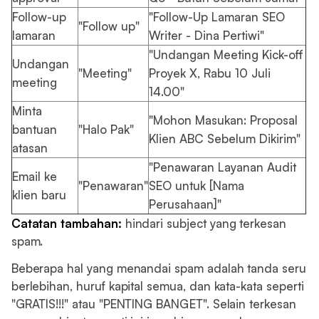
Follow-up
"Follow-Up Lamaran SEO
"Follow up"
lamaran
Writer - Dina Pertiwi"
"Undangan Meeting Kick-off
Undangan
"Meeting"
Proyek X, Rabu 10 Juli
meeting
14.00"
Minta
"Mohon Masukan: Proposal
bantuan
"Halo Pak"
Klien ABC Sebelum Dikirim"
atasan
"Penawaran Layanan Audit
Email ke
"Penawaran"
SEO untuk [Nama
klien baru
Perusahaan]"
Catatan tambahan:
hindari subject yang terkesan
spam.
Beberapa hal yang menandai spam adalah tanda seru
berlebihan, huruf kapital semua, dan kata-kata seperti
"GRATIS!!!" atau "PENTING BANGET". Selain terkesan