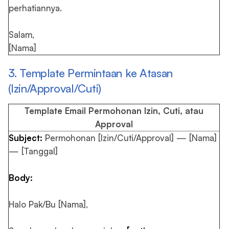
perhatiannya.
Salam,
[Nama]
3. Template Permintaan ke Atasan
(Izin/Approval/Cuti)
Template Email Permohonan Izin, Cuti, atau
Approval
Subject:
Permohonan [Izin/Cuti/Approval] — [Nama]
— [Tanggal]
Body:
Halo Pak/Bu [Nama],