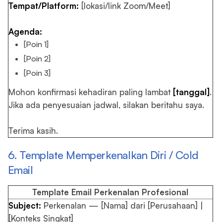
Tempat/Platform:
[lokasi/link Zoom/Meet]
Agenda:
[Poin 1]
[Poin 2]
[Poin 3]
Mohon konfirmasi kehadiran paling lambat
[tanggal]
.
Jika ada penyesuaian jadwal, silakan beritahu saya.
Terima kasih.
6. Template Memperkenalkan Diri / Cold
Email
Template Email Perkenalan Profesional
Subject:
Perkenalan — [Nama] dari [Perusahaan] |
[Konteks Singkat]