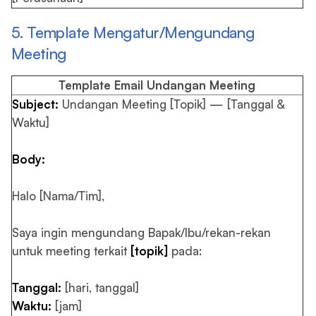
5. Template Mengatur/Mengundang
Meeting
Template Email Undangan Meeting
Subject:
Undangan Meeting [Topik] — [Tanggal &
Waktu]
Body:
Halo [Nama/Tim],
Saya ingin mengundang Bapak/Ibu/rekan-rekan
untuk meeting terkait
[topik]
pada:
Tanggal:
[hari, tanggal]
Waktu:
[jam]