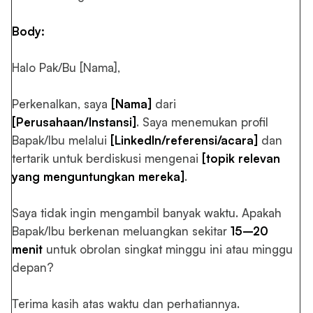
Body:
Halo Pak/Bu [Nama],
Perkenalkan, saya
[Nama]
dari
[Perusahaan/Instansi]
. Saya menemukan profil
Bapak/Ibu melalui
[LinkedIn/referensi/acara]
dan
tertarik untuk berdiskusi mengenai
[topik relevan
yang menguntungkan mereka]
.
Saya tidak ingin mengambil banyak waktu. Apakah
Bapak/Ibu berkenan meluangkan sekitar
15–20
menit
untuk obrolan singkat minggu ini atau minggu
depan?
Terima kasih atas waktu dan perhatiannya.