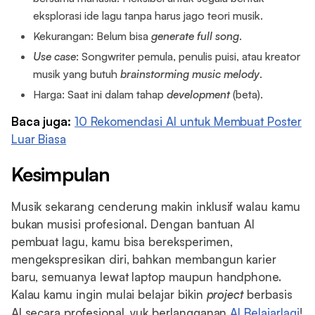
eksplorasi ide lagu tanpa harus jago teori musik.
Kekurangan: Belum bisa
generate
full
song
.
Use case
: Songwriter pemula, penulis puisi, atau kreator
musik yang butuh
brainstorming
music
melody
.
Harga: Saat ini dalam tahap
development
(beta).
Baca juga:
10 Rekomendasi AI untuk Membuat Poster
Luar Biasa
Kesimpulan
Musik sekarang cenderung makin inklusif walau kamu
bukan musisi profesional. Dengan bantuan AI
pembuat lagu, kamu bisa bereksperimen,
mengekspresikan diri, bahkan membangun karier
baru, semuanya lewat laptop maupun handphone.
Kalau kamu ingin mulai belajar bikin
project
berbasis
AI secara profesional, yuk berlangganan
AI Belajarlagi
!