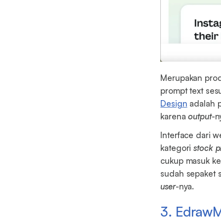
Merupakan prod
prompt text ses
Design
adalah p
karena
output
-n
Interface dari w
kategori
stock
p
cukup masuk ke
sudah sepaket 
user
-nya.
3. Edraw