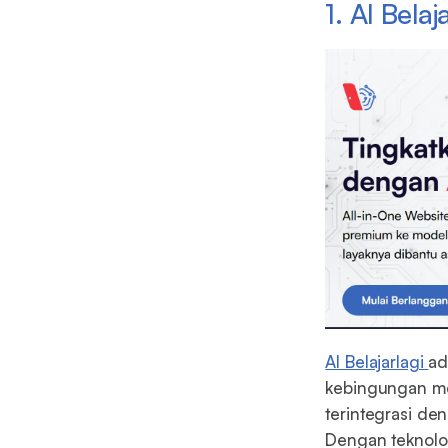
1. AI Belaj
AI Belajarlagi
ad
kebingungan mem
terintegrasi den
Dengan teknolog