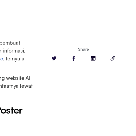
I pembuat
Share
 informasi,
ce
, ternyata
ng website AI
anfaatnya lewat
oster