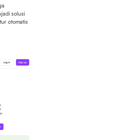
ga
adi solusi
tur otomatis