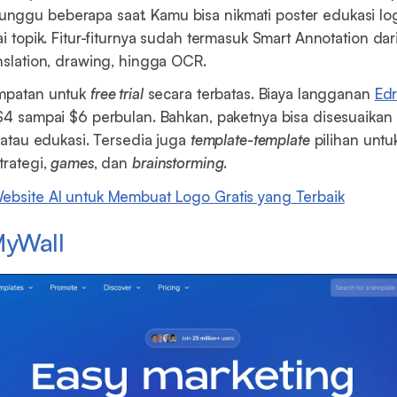
nggu beberapa saat. Kamu bisa nikmati poster edukasi lo
ai topik. Fitur-fiturnya sudah termasuk Smart Annotation dar
anslation, drawing, hingga OCR.
empatan untuk
free trial
secara terbatas. Biaya langganan
Ed
 $4 sampai $6 perbulan. Bahkan, paketnya bisa disesuaikan
, atau edukasi. Tersedia juga
template-template
pilihan untu
strategi,
games
, dan
brainstorming
.
ebsite AI untuk Membuat Logo Gratis yang Terbaik
MyWall