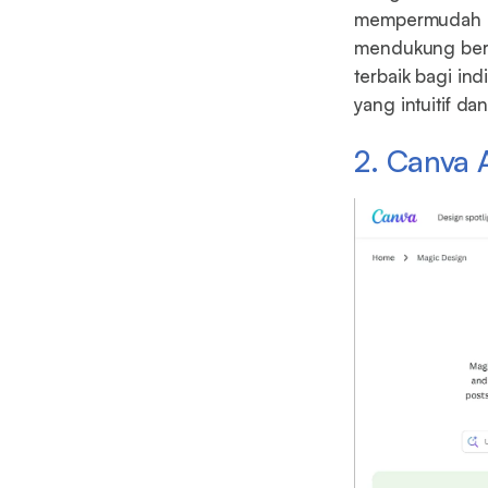
mempermudah hi
mendukung berba
terbaik bagi in
yang intuitif d
2. Canva 