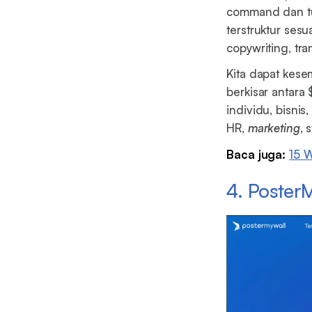
command dan tu
terstruktur sesu
copywriting, tr
Kita dapat kes
berkisar antara
individu, bisnis
HR,
marketing
, 
Baca juga:
15 W
4. Poster