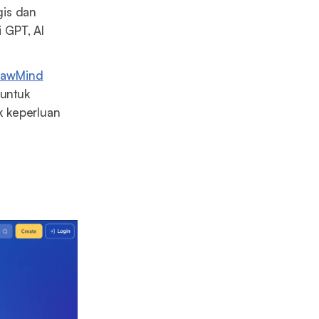
gis dan
i GPT, AI
rawMind
 untuk
k keperluan