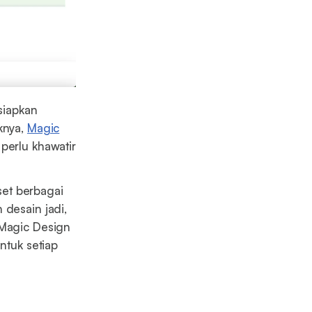
siapkan
knya,
Magic
perlu khawatir
aset berbagai
 desain jadi,
 Magic Design
ntuk setiap