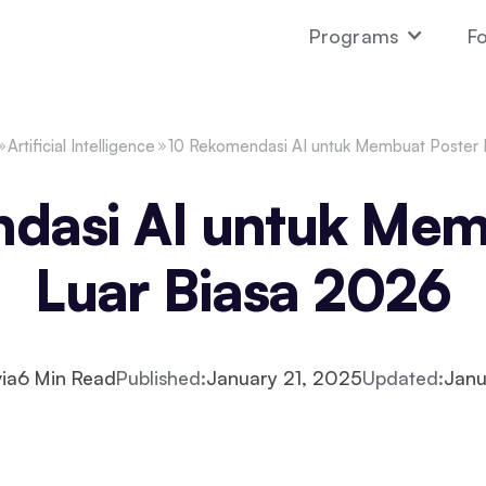
Programs
Fo
Artificial Intelligence
10 Rekomendasi AI untuk Membuat Poster 
dasi AI untuk Mem
Luar Biasa 2026
ia
6
Min Read
Published:
January 21, 2025
Updated:
Janu