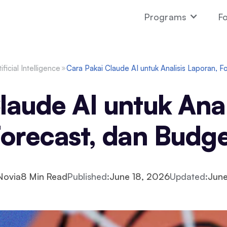
Programs
Fo
tificial Intelligence
Cara Pakai Claude AI untuk Analisis Laporan, F
laude AI untuk Anal
orecast, dan Budg
Novia
8
Min Read
Published:
June 18, 2026
Updated:
June