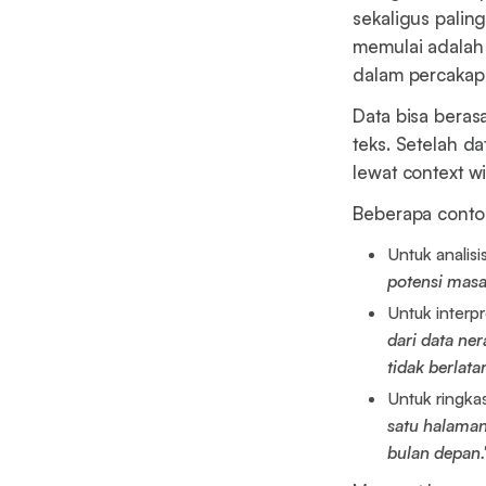
sekaligus palin
memulai adala
dalam percakap
Data bisa berasa
teks. Setelah d
lewat context w
Beberapa contoh
Untuk analisi
potensi masa
Untuk interp
dari data ne
tidak berlata
Untuk ringka
satu halaman
bulan depan.