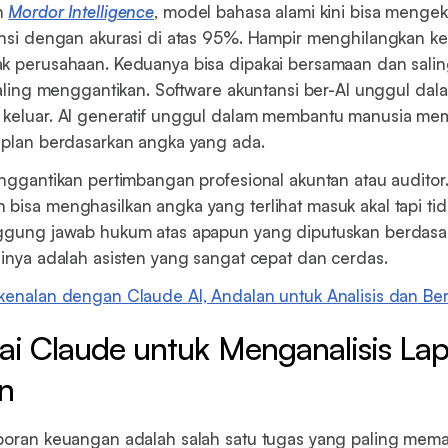
n
Mordor Intelligence
, model bahasa alami kini bisa mengeks
ansi dengan akurasi di atas 95%. Hampir menghilangkan ke
k perusahaan. Keduanya bisa dipakai bersamaan dan sali
 saling menggantikan. Software akuntansi ber-AI unggul dal
 keluar. AI generatif unggul dalam membantu manusia mem
 plan berdasarkan angka yang ada.
enggantikan pertimbangan profesional akuntan atau auditor. 
bisa menghasilkan angka yang terlihat masuk akal tapi tida
nggung jawab hukum atas apapun yang diputuskan berdasa
sinya adalah asisten yang sangat cepat dan cerdas.
 kenalan dengan Claude AI, Andalan untuk Analisis dan Ber
ai Claude untuk Menganalisis La
n
aporan keuangan adalah salah satu tugas yang paling mem