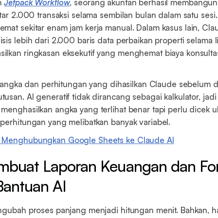
n
Jetpack Workflow
, seorang akuntan berhasil membangun r
itar 2.000 transaksi selama sembilan bulan dalam satu sesi
mat sekitar enam jam kerja manual. Dalam kasus lain, Cla
sis lebih dari 2.000 baris data perbaikan properti selama l
lkan ringkasan eksekutif yang menghemat biaya konsulta
si angka dan perhitungan yang dihasilkan Claude sebelum d
usan. AI generatif tidak dirancang sebagai kalkulator, jadi
menghasilkan angka yang terlihat benar tapi perlu dicek u
perhitungan yang melibatkan banyak variabel.
 Menghubungkan Google Sheets ke Claude AI
mbuat Laporan Keuangan dan For
antuan AI
ngubah proses panjang menjadi hitungan menit. Bahkan, h