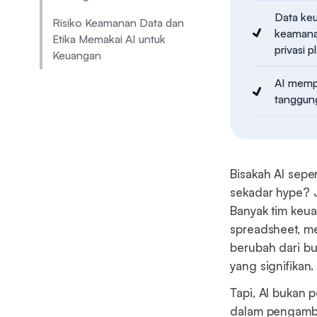
Data keu
Risiko Keamanan Data dan
keamana
Etika Memakai AI untuk
privasi
Keuangan
AI mempe
tanggung
Bisakah AI sepe
sekadar hype? 
Banyak tim keu
spreadsheet, m
berubah dari bu
yang signifikan.
Tapi, AI bukan 
dalam pengambil