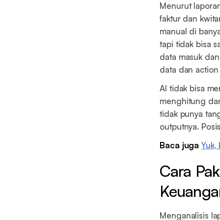
Menurut lapora
faktur dan kwit
manual di banya
tapi tidak bisa
data masuk dan
data dan action
AI tidak bisa m
menghitung dan 
tidak punya ta
outputnya. Posi
Baca juga
Yuk,
Cara Pak
Keuanga
Menganalisis l