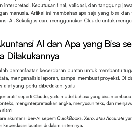
 interpretasi. Keputusan final, validasi, dan tanggung jaw
ngan manusia. Artikel ini membahas apa saja yang bisa dan t
ansi AI. Sekaligus cara menggunakan Claude untuk mengan
Akuntansi AI dan Apa yang Bisa se
sa Dilakukannya
dalah pemanfaatan kecerdasan buatan untuk membantu tu
ata, menganalisis laporan, sampai membuat proyeksi. Di d
is alat yang perlu dibedakan, yaitu:
generatif seperti Claude, yaitu model bahasa yang bisa membac
nteks, menginterpretasikan angka, menyusun teks, dan menjaw
 alami.
are akuntansi ber-AI seperti
QuickBooks, Xero, atau Accurate
yan
 kecerdasan buatan di dalam sistemnya.