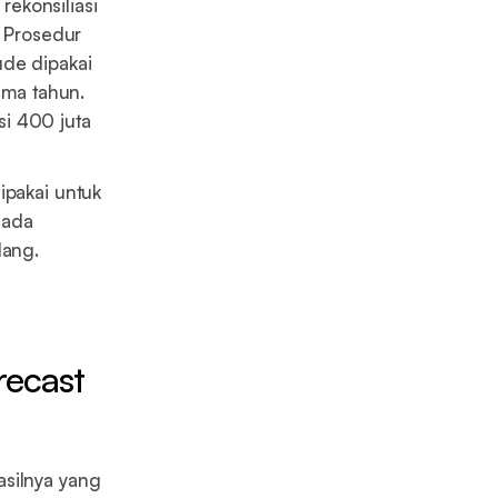
ekonsiliasi
. Prosedur
ude dipakai
ima tahun.
si 400 juta
ipakai untuk
 ada
lang.
ecast
asilnya yang