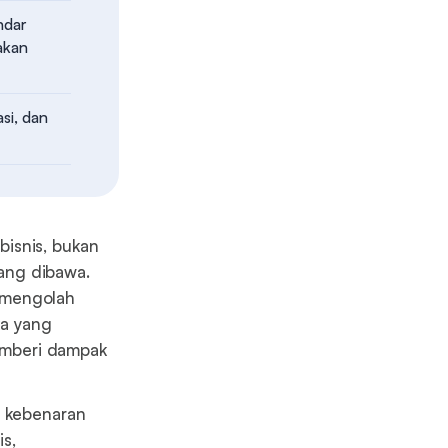
ndar
akan
si, dan
bisnis, bukan
ang dibawa.
 mengolah
ka yang
memberi dampak
r kebenaran
s,