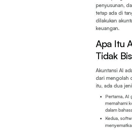
penyusunan, dan
tetap ada di ta
dilakukan akunt
keuangan.
Apa Itu 
Tidak Bi
Akuntansi AI a
dari mengolah d
itu, ada dua jen
Pertama, AI 
memahami ko
dalam bahasa
Kedua, softw
menyematkan