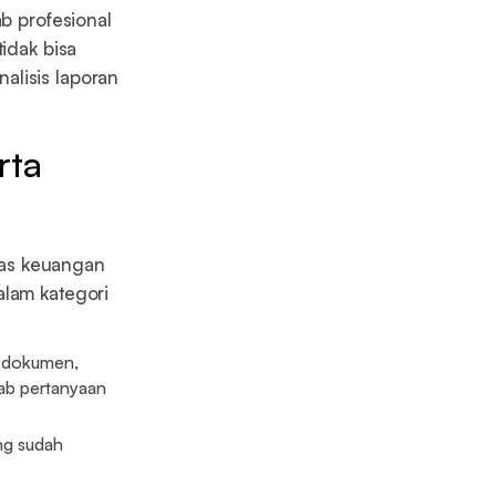
ab profesional
idak bisa
alisis laporan
rta
gas keuangan
alam kategori
a dokumen,
ab pertanyaan
g sudah