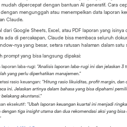
g mudah dipercepat dengan bantuan AI generatif. Cara cep
h dengan mengunggah atau menempelkan data laporan ke
an Claude.
l dari Google Sheets, Excel, atau PDF laporan yang isinya 
ata ada di percakapan, Claude bisa membaca seluruh doku
indow-nya yang besar, setara ratusan halaman dalam satu 
 prompt yang bisa langsung dipakai:
s laporan laba-rugi:
"Analisis laporan laba-rugi ini dan jelaskan 3 
lah yang perlu diperhatikan manajemen."
retasi rasio keuangan:
"Hitung rasio likuiditas, profit margin, dan
raca ini. Jelaskan artinya dalam bahasa yang bisa dipahami pemili
r belakang akuntansi."
san eksekutif:
"Ubah laporan keuangan kuartal ini menjadi ringka
 dengan tiga insight utama dan dua rekomendasi aksi yang bisa 
"