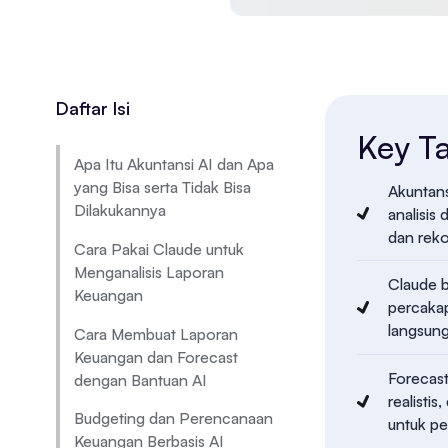
Daftar Isi
Key T
Apa Itu Akuntansi AI dan Apa
yang Bisa serta Tidak Bisa
Akuntans
Dilakukannya
analisis
dan reko
Cara Pakai Claude untuk
Menganalisis Laporan
Claude b
Keuangan
percakap
langsung
Cara Membuat Laporan
Keuangan dan Forecast
Forecast
dengan Bantuan AI
realisti
Budgeting dan Perencanaan
untuk pe
Keuangan Berbasis AI