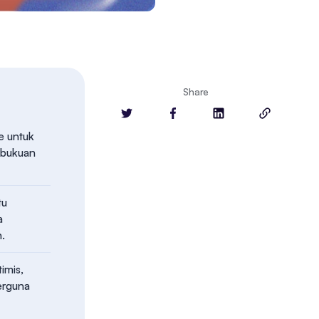
Share
e untuk
embukuan
tu
a
n.
imis,
berguna