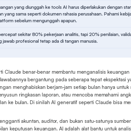
angan yang diunggah ke tools AI harus diperlakukan dengan sta
n yang sama seperti dokumen rahasia perusahaan. Pahami kebij
 platform sebelum mengunggah apapun.
rcepat sekitar 80% pekerjaan analitis, tapi 20% penilaian, valida
 jawab profesional tetap ada di tangan manusia.
rti Claude benar-benar membantu menganalisis keuangan 
Jawabannya bergantung pada seberapa tepat ekspektasi y
angan menghabiskan berjam-jam setiap bulan hanya untuk
enyusun ringkasan laporan, atau mencoba memahami ang
lan ke bulan. Di sinilah AI generatif seperti Claude bisa 
pengganti akuntan, auditor, dan bukan satu-satunya sumbe
an keputusan keuangan. AI adalah alat bantu untuk analisi