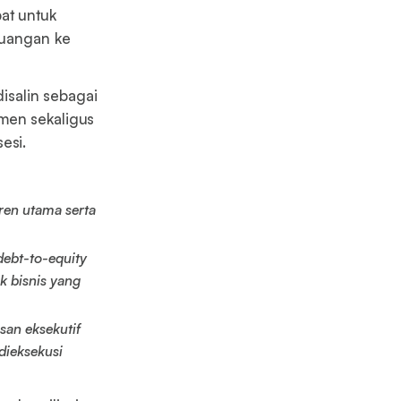
at untuk
uangan ke
disalin sebagai
men sekaligus
sesi.
tren utama serta
 debt-to-equity
k bisnis yang
san eksekutif
dieksekusi