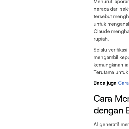
Menurut lapora
neraca dari sek
tersebut menghe
untuk menganali
Claude menghasi
rupiah.
Selalu verifika
mengambil keput
kemungkinan ia 
Terutama untuk 
Baca juga
Cara
Cara Me
dengan B
AI generatif me