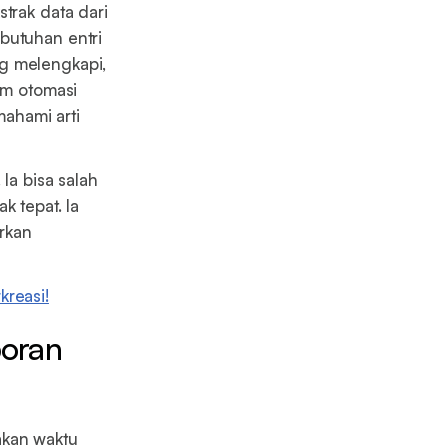
trak data dari
butuhan entri
ng melengkapi,
am otomasi
ahami arti
Ia bisa salah
k tepat. Ia
rkan
kreasi!
poran
akan waktu