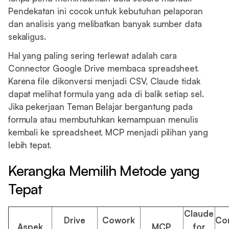
Pendekatan ini cocok untuk kebutuhan pelaporan
dan analisis yang melibatkan banyak sumber data
sekaligus.
Hal yang paling sering terlewat adalah cara
Connector Google Drive membaca spreadsheet.
Karena file dikonversi menjadi CSV, Claude tidak
dapat melihat formula yang ada di balik setiap sel.
Jika pekerjaan Teman Belajar bergantung pada
formula atau membutuhkan kemampuan menulis
kembali ke spreadsheet, MCP menjadi pilihan yang
lebih tepat.
Kerangka Memilih Metode yang
Tepat
Claude
Drive
Cowork
Co
Aspek
MCP
for