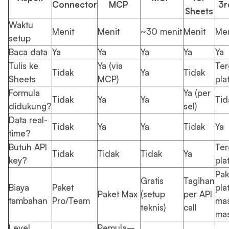
Connector
MCP
3r
Sheets
Waktu
Menit
Menit
~30 menit
Menit
Men
setup
Baca data
Ya
Ya
Ya
Ya
Ya
Tulis ke
Ya (via
Ter
Tidak
Ya
Tidak
Sheets
MCP)
pla
Formula
Ya (per
Tidak
Ya
Ya
Tid
didukung?
sel)
Data real-
Tidak
Ya
Ya
Tidak
Ya
time?
Butuh API
Ter
Tidak
Tidak
Tidak
Ya
key?
pla
Pak
Gratis
Tagihan
Biaya
Paket
pla
Paket Max
(setup
per API
tambahan
Pro/Team
mas
teknis)
call
ma
Level
Pemula–