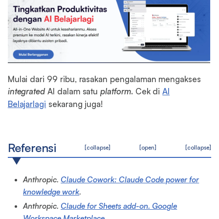
Mulai dari 99 ribu, rasakan pengalaman mengakses
integrated
AI dalam satu
platform
. Cek di
AI
Belajarlagi
sekarang juga!
Referensi
[collapse]
[open]
[collapse]
Anthropic.
Claude Cowork: Claude Code power for
knowledge work
.
Anthropic.
Claude for Sheets add-on. Google
Workspace Marketplace
.