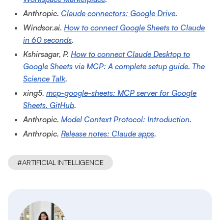
Anthropic.
Claude connectors: Google Drive
.
Windsor.ai.
How to connect Google Sheets to Claude
in 60 seconds
.
Kshirsagar, P.
How to connect Claude Desktop to
Google Sheets via MCP: A complete setup guide. The
Science Talk
.
xing5.
mcp-google-sheets: MCP server for Google
Sheets. GitHub
.
Anthropic.
Model Context Protocol: Introduction
.
Anthropic.
Release notes: Claude apps
.
#
ARTIFICIAL INTELLIGENCE