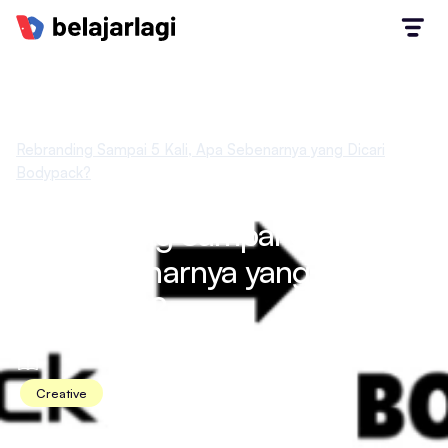
Home
Case Study Marketing
Rebranding Sampai 5 Kali, Apa Sebenarnya yang Dicari
Bodypack?
Rebranding Sampai 5 Kali,
Apa Sebenarnya yang Dicari
Bodypack?
Creative