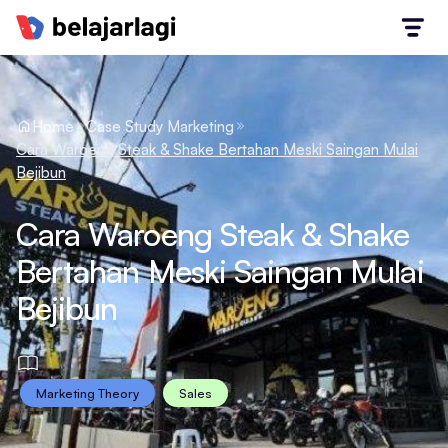
Home
Case Study Marketing
Cara Waroeng Steak & Shake Bertahan Meski Saingan Mulai
Bejibun
Cara Waroeng Steak & Shake
Bertahan Meski Saingan Mulai
Bejibun
Marketing Theory
Sales