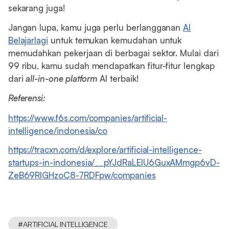
sekarang juga!
Jangan lupa, kamu juga perlu berlangganan
AI
Belajarlagi
untuk temukan kemudahan untuk
memudahkan pekerjaan di berbagai sektor. Mulai dari
99 ribu, kamu sudah mendapatkan fitur-fitur lengkap
dari
all-in-one platform
AI terbaik!
Referensi:
https://www.f6s.com/companies/artificial-
intelligence/indonesia/co
https://tracxn.com/d/explore/artificial-intelligence-
startups-in-indonesia/__pYJdRaLEIU6GuxAMmgp6vD-
ZeB69RIGHzoC8-7RDFpw/companies
#
ARTIFICIAL INTELLIGENCE