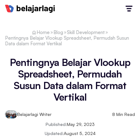
Home
Blog
Skill Development
Pentingnya Belajar Vlookup Spreadsheet, Permudah Susun
Data dalam Format Vertikal
Pentingnya Belajar Vlookup
Spreadsheet, Permudah
Susun Data dalam Format
Vertikal
Belajarlagi Writer
8
Min Read
Published:
May 29, 2023
Updated:
August 5, 2024