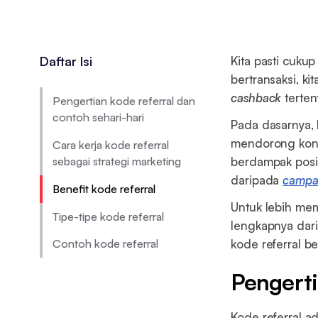
Daftar Isi
Kita pasti cukup
bertransaksi, 
cashback
tertent
Pengertian kode referral dan
contoh sehari-hari
Pada dasarnya, 
mendorong kons
Cara kerja kode referral
sebagai strategi marketing
berdampak positi
daripada
campai
Benefit kode referral
Untuk lebih mem
Tipe-tipe kode referral
lengkapnya dari 
kode referral b
Contoh kode referral
Pengerti
Kode referral a