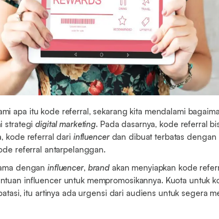
i apa itu kode referral, sekarang kita mendalami bagaim
i strategi
digital marketing
. Pada dasarnya, kode referral b
, kode referral dari
influencer
dan dibuat terbatas dengan 
kode referral antarpelanggan.
 sama dengan
influencer
,
brand
akan menyiapkan kode referr
tuan influencer untuk mempromosikannya. Kuota untuk ko
ibatasi, itu artinya ada urgensi dari audiens untuk segera