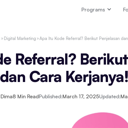
Programs
Fo
g
Digital Marketing
Apa Itu Kode Referral? Berikut Penjelasan dan
e Referral? Beriku
dan Cara Kerjanya
 Dima
8
Min Read
Published:
March 17, 2025
Updated:
Ma