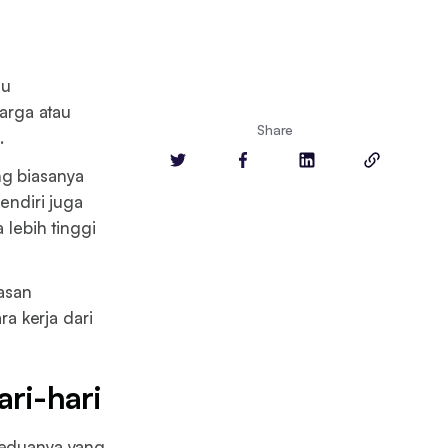
au
arga atau
Share
.
ng biasanya
endiri juga
 lebih tinggi
lasan
ra kerja dari
ari-hari
 keduanya yang