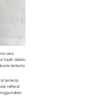
ana cara
isa hadir dalam
kuota tertentu
al tertentu
de refferal
 menggunakan