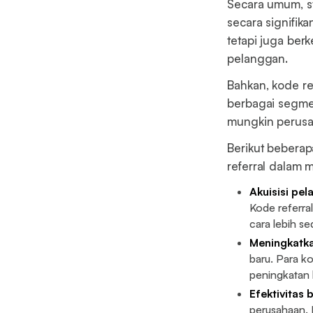
Secara umum, st
secara signifik
tetapi juga ber
pelanggan.
Bahkan, kode re
berbagai segmen
mungkin perusa
Berikut bebera
referral dalam m
Akuisisi pe
Kode referr
cara lebih s
Meningkatka
baru. Para k
peningkatan l
Efektivitas 
perusahaan. I