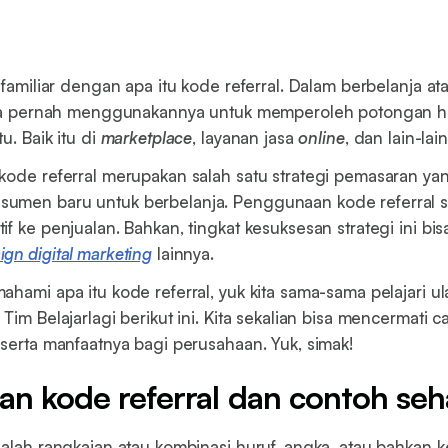
 familiar dengan apa itu kode referral. Dalam berbelanja at
kita pernah menggunakannya untuk memperoleh potongan h
u. Baik itu di
marketplace
, layanan jasa
online
, dan lain-lain
kode referral merupakan salah satu strategi pemasaran ya
umen baru untuk berbelanja. Penggunaan kode referral s
f ke penjualan. Bahkan, tingkat kesuksesan strategi ini bisa
gn digital marketing
lainnya.
ahami apa itu kode referral, yuk kita sama-sama pelajari u
Tim Belajarlagi berikut ini. Kita sekalian bisa mencermati ca
eserta manfaatnya bagi perusahaan. Yuk, simak!
an kode referral dan contoh seh
dalah rangkaian atau kombinasi huruf, angka, atau bahkan