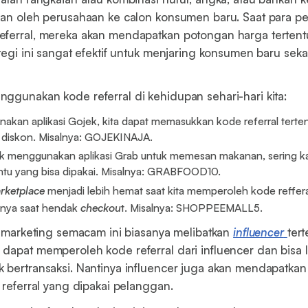
kan oleh perusahaan ke calon konsumen baru. Saat para p
ferral, mereka akan mendapatkan potongan harga tertent
ategi ini sangat efektif untuk menjaring konsumen baru sek
ggunakan kode referral di kehidupan sehari-hari kita:
akan aplikasi Gojek, kita dapat memasukkan kode referral terte
diskon. Misalnya: GOJEKINAJA.
k menggunakan aplikasi Grab untuk memesan makanan, sering ka
tentu yang bisa dipakai. Misalnya: GRABFOOD10.
rketplace
menjadi lebih hemat saat kita memperoleh kode reffer
nya saat hendak
checkou
t. Misalnya: SHOPPEEMALL5.
al marketing semacam ini biasanya melibatkan
influencer
tert
dapat memperoleh kode referral dari influencer dan bisa
 bertransaksi. Nantinya influencer juga akan mendapatkan
 referral yang dipakai pelanggan.