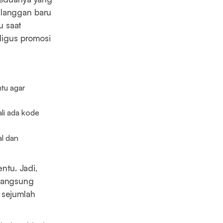
elanggan baru
u saat
aligus promosi
ntu agar
li ada kode
al dan
entu. Jadi,
 langsung
 sejumlah