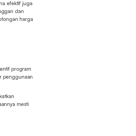
na efektif juga
anggan dan
otongan harga
entif program
gar penggunaan
gkatkan
naannya mesti