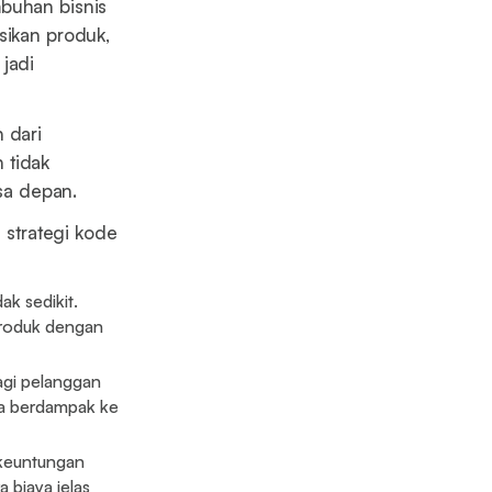
mbuhan bisnis
sikan produk,
jadi
 dari
 tidak
sa depan.
strategi kode
ak sedikit.
produk dengan
agi pelanggan
ya berdampak ke
 keuntungan
 biaya jelas