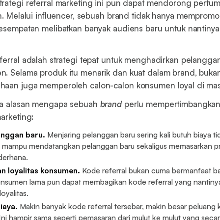
rategi referral marketing ini pun dapat mendorong pertu
an. Melalui influencer, sebuah brand tidak hanya mempromo
kesempatan melibatkan banyak audiens baru untuk nantinya 
ferral adalah strategi tepat untuk menghadirkan pelanggan
. Selama produk itu menarik dan kuat dalam brand, bukan
haan juga memperoleh calon-calon konsumen loyal di ma
pa alasan mengapa sebuah
brand
perlu mempertimbangkan 
arketing:
langgan baru.
Menjaring pelanggan baru sering kali butuh biaya tid
al mampu mendatangkan pelanggan baru sekaligus memasarkan 
ederhana.
n loyalitas konsumen.
Kode referral bukan cuma bermanfaat b
onsumen lama pun dapat membagikan kode referral yang nantin
oyalitas.
biaya.
Makin banyak kode referral tersebar, makin besar peluang
ni hampir sama seperti pemasaran dari mulut ke mulut yang secara