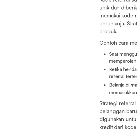
unik dan diberi
memakai kode re
berbelanja. Str
produk.
Contoh cara men
Saat menggun
memperoleh 
Ketika henda
referral ter
Belanja di
ma
memasukkan
Strategi referr
pelanggan baru 
digunakan untuk
kredit dari kode