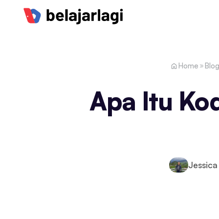
Home
Blo
Apa Itu Kod
Jessica