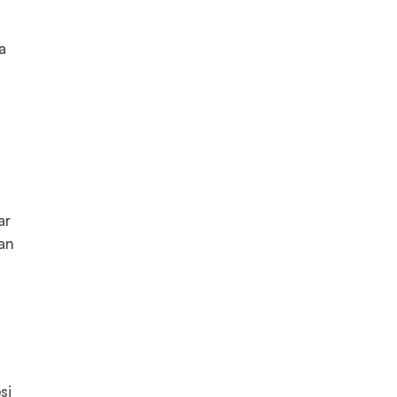
a
ar
an
si