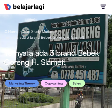
Home
Case Study Marketing
Ternyata ada 3 brand Bebek Goreng H. Slamet!
Ternyata ada 3 brand Bebek
Goreng H. Slamet!
Marketing Theory
Copywriting
Sales