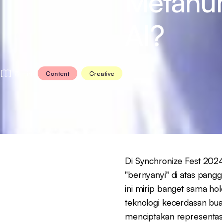
Metahu
AI?
3 mins
Content
Creative
Di Synchronize Fest 202
"bernyanyi" di atas pan
ini mirip banget sama h
teknologi kecerdasan bua
menciptakan representasi 