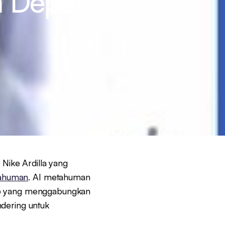
a Depan
Nike Ardilla yang
tahuman
. AI metahuman
sep yang menggabungkan
ndering untuk