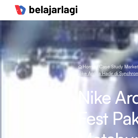
Home
Case Study Market
Nike Ardilla Hadir di Synch
Nike Ard
Fest Pak