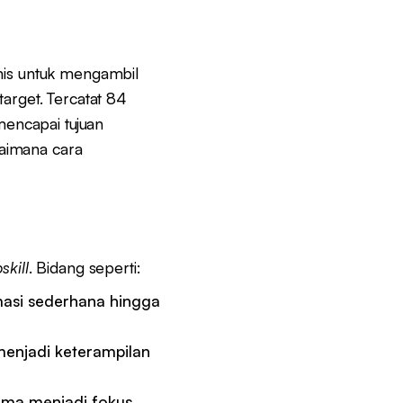
snis untuk mengambil
arget. Tercatat 84
encapai tujuan
aimana cara
skill
. Bidang seperti:
masi sederhana hingga
enjadi keterampilan
ama menjadi fokus