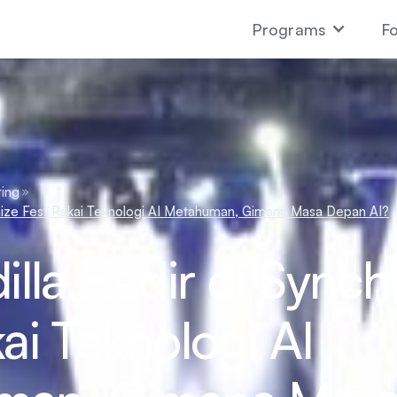
Programs
Fo
ing
ronize Fest Pakai Teknologi AI Metahuman, Gimana Masa Depan AI?
illa Hadir di Synch
ai Teknologi AI