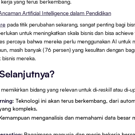
kerja yang terus berkembang.
ncaman Artificial Intelligence dalam Pendidikan
ure
pada titik perubahan sekarang, sangat penting bagi bi
erlukan untuk meningkatkan skala bisnis dan bisa achieve t
ves percaya bahwa mereka perlu menggunakan AI untuk m
un, masih banyak (76 persen) yang kesulitan dengan bag
 bisnis mereka.
Selanjutnya?
 memikirkan bidang yang relevan untuk di-
reskill
atau di-
up
rning
: Teknologi ini akan terus berkembang, dari auto
yang kompleks.
 Kemampuan menganalisis dan memahami data besar m
eraction
: Bagaimana manusia dan mesin bekerja bers