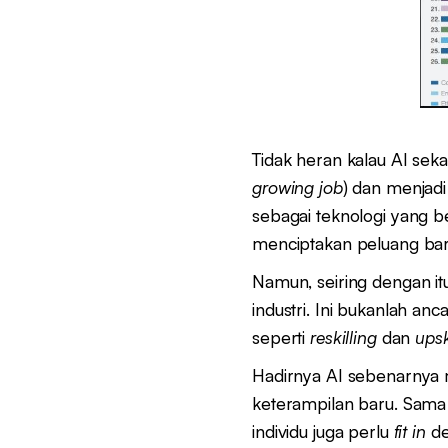
Tidak heran kalau AI sek
growing job
) dan menjad
sebagai teknologi yang b
menciptakan peluang bar
Namun, seiring dengan it
industri. Ini bukanlah a
seperti
reskilling
dan
upsk
Hadirnya AI sebenarnya
keterampilan baru. Sama 
individu juga perlu
fit in
de