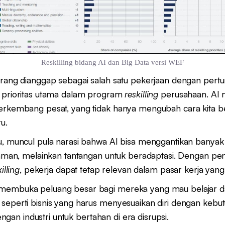
Reskilling bidang AI dan Big Data versi WEF
arang dianggap sebagai salah satu pekerjaan dengan pert
i prioritas utama dalam program
reskilling
perusahaan. AI m
erkembang pesat, yang tidak hanya mengubah cara kita bek
u.
u, muncul pula narasi bahwa AI bisa menggantikan banyak
ncaman, melainkan tantangan untuk beradaptasi. Dengan pe
illing
, pekerja dapat tetap relevan dalam pasar kerja yang
 membuka peluang besar bagi mereka yang mau belaja
seperti bisnis yang harus menyesuaikan diri dengan kebut
ngan industri untuk bertahan di era disrupsi.