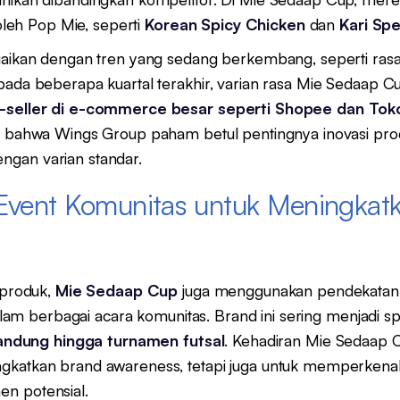
 oleh Pop Mie, seperti
Korean Spicy Chicken
dan
Kari Spe
suaikan dengan tren yang sedang berkembang, seperti ras
ada beberapa kuartal terakhir, varian rasa Mie Sedaap Cup
-seller di e-commerce besar seperti Shopee dan Tok
an bahwa Wings Group paham betul pentingnya inovasi pro
gan varian standar.
 Event Komunitas untuk Meningkat
 produk,
Mie Sedaap Cup
juga menggunakan pendekatan 
 dalam berbagai acara komunitas. Brand ini sering menjadi s
 Bandung hingga turnamen futsal
. Kehadiran Mie Sedaap C
gkatkan brand awareness, tetapi juga untuk memperkena
n potensial.