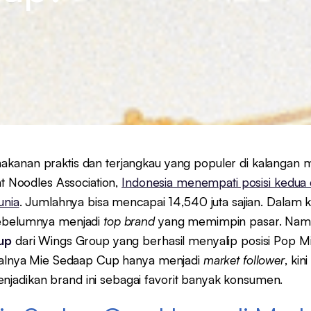
anan praktis dan terjangkau yang populer di kalangan m
nt Noodles Association,
Indonesia menempati posisi kedua 
unia
. Jumlahnya bisa mencapai 14,540 juta sajian. Dalam k
sebelumnya menjadi
top brand
yang memimpin pasar. Namun
up
dari Wings Group yang berhasil menyalip posisi Pop Mi
awalnya Mie Sedaap Cup hanya menjadi
market follower
, kin
adikan brand ini sebagai favorit banyak konsumen.