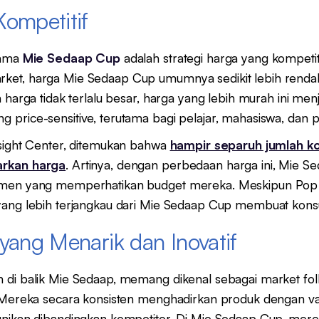
Kompetitif
tama
Mie Sedaap Cup
adalah strategi harga yang kompetit
ket, harga Mie Sedaap Cup umumnya sedikit lebih renda
 harga tidak terlalu besar, harga yang lebih murah ini menj
price-sensitive, terutama bagi pelajar, mahasiswa, dan 
nsight Center, ditemukan bahwa
hampir separuh jumlah k
arkan harga
. Artinya, dengan perbedaan harga ini, Mie
umen yang memperhatikan budget mereka. Meskipun Pop 
yang lebih terjangkau dari Mie Sedaap Cup membuat kon
 yang Menarik dan Inovatif
 di balik Mie Sedaap, memang dikenal sebagai market fol
 Mereka secara konsisten menghadirkan produk dengan va
unikan dibandingkan kompetitor. Di Mie Sedaap Cup, mere