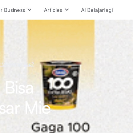
r Business
Articles
AI Belajarlagi
 Mie Instan Cup?
 Bisa
sar Mie