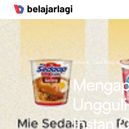
Home
Case Study Market
Mengap
Ungguli
Instan 