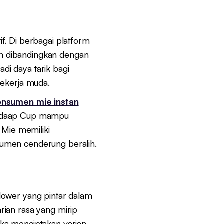
if. Di berbagai platform
h dibandingkan dengan
adi daya tarik bagi
pekerja muda.
onsumen mie instan
 Sedaap Cup mampu
Mie memiliki
sumen cenderung beralih.
lower yang pintar dalam
rian rasa yang mirip
ka menciptakan varian-