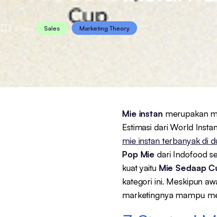
2 mins
Sales
Marketing Theory
Mie instan
merupakan mak
Estimasi dari World Insta
mie instan terbanyak di d
Pop Mie
dari Indofood 
kuat yaitu
Mie Sedaap C
kategori ini. Meskipun 
marketingnya mampu menj