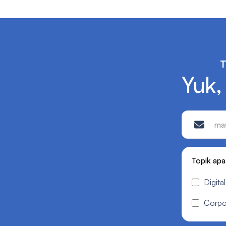
Yuk,
Topik apa
Digita
Corpo