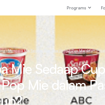
Programs
Fo
ing
Mengapa Mie Sedaap Cup Bisa Ungguli Pop Mie dalam Pasar
a Mie Sedaap Cup
 Pop Mie dalam Pa
Cup?