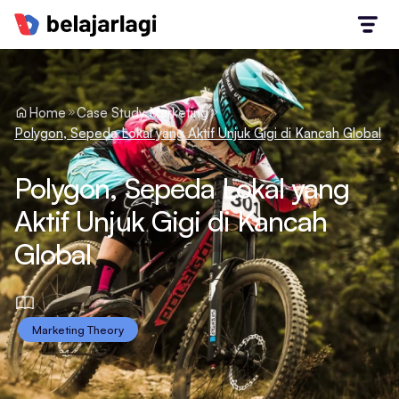
Home
Case Study Marketing
Polygon, Sepeda Lokal yang Aktif Unjuk Gigi di Kancah Global
Polygon, Sepeda Lokal yang
Aktif Unjuk Gigi di Kancah
Global
Marketing Theory