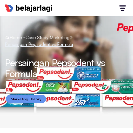
Home
Case Study Marketing
Persaingan Pepsodent vs Formula
Persaingan Pepsodent vs
Formula
Marketing Theory