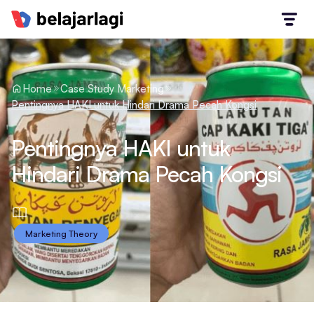
Home
Case Study Marketing
Pentingnya HAKI untuk Hindari Drama Pecah Kongsi
Pentingnya HAKI untuk
Hindari Drama Pecah Kongsi
Marketing Theory